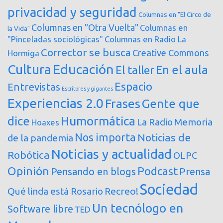
privacidad y seguridad
Columnas en "El Circo de
Columnas en "Otra Vuelta"
Columnas en
la Vida"
"Pinceladas sociológicas"
Columnas en Radio La
Corrector se busca
Creative Commons
Hormiga
Cultura
Educación
En el aula
El taller
Espacio
Entrevistas
Escritores y gigantes
Experiencias 2.0
Frases
Gente que
dice
Humormática
Memoria
La Radio
Hoaxes
Nos importa
Noticias de
de la pandemia
Noticias y actualidad
Robótica
OLPC
Opinión
Podcast
Pensando en blogs
Prensa
Sociedad
Qué linda está Rosario
Recreo!
Un tecnólogo en
Software libre
TED