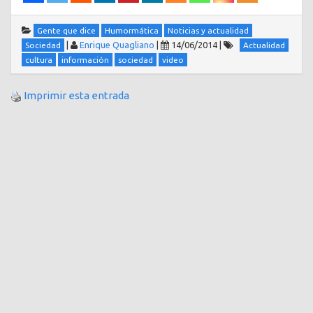
Gente que dice
Humormática
Noticias y actualidad
|
Enrique Quagliano
|
14/06/2014
|
Sociedad
Actualidad
cultura
información
sociedad
video
Imprimir esta entrada