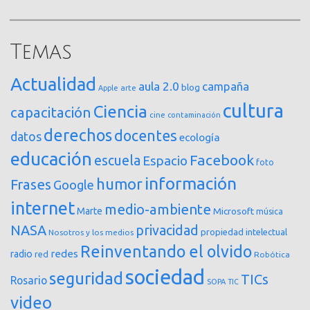
Temas
Actualidad
aula 2.0
campaña
blog
arte
Apple
cultura
Ciencia
capacitación
cine
contaminación
derechos
docentes
datos
ecología
educación
Facebook
escuela
Espacio
foto
información
humor
Frases
Google
internet
medio-ambiente
Marte
Microsoft
música
NASA
privacidad
propiedad intelectual
Nosotros y los medios
Reinventando el olvido
redes
radio
red
Robótica
sociedad
seguridad
TICs
Rosario
SOPA
TIC
video