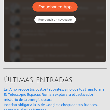
Últimas entradas
La IA no reduce los costos laborales, sino que los transforma
El Telescopio Espacial Roman explorará el cautivador
misterio de la energía oscura
Podrían obligar a la IA de Google a chequear sus fuentes…
como a cualquier humano