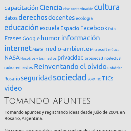
cultura
Ciencia
capacitación
cine
contaminación
derechos
docentes
datos
ecología
educación
Facebook
escuela
Espacio
foto
información
humor
Frases
Google
internet
medio-ambiente
Marte
Microsoft
música
NASA
privacidad
propiedad intelectual
Nosotros y los medios
Reinventando el olvido
redes
radio
red
Robótica
sociedad
seguridad
TICs
Rosario
SOPA
TIC
video
Tomando apuntes
Tomando apuntes y registrando ideas desde julio de 2004, en
Rosario, Argentina.
No somos responsables por los contenidos y la permanencia