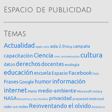
Espacio de publicidad
Temas
Actualidad
aula 2.0
campaña
blog
arte
Apple
cultura
Ciencia
capacitación
cine
contaminación
derechos
docentes
datos
ecología
educación
Facebook
escuela
Espacio
foto
información
humor
Frases
Google
internet
medio-ambiente
Marte
Microsoft
música
NASA
privacidad
propiedad intelectual
Nosotros y los medios
Reinventando el olvido
redes
radio
red
Robótica