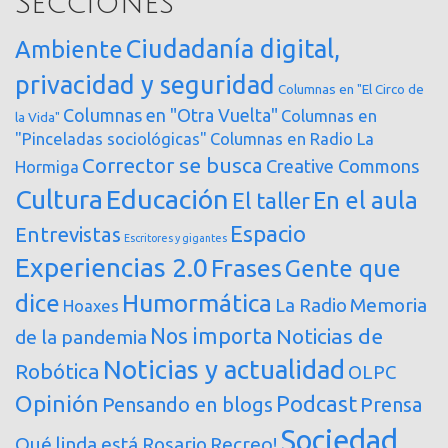
Secciones
Ciudadanía digital,
Ambiente
privacidad y seguridad
Columnas en "El Circo de
Columnas en "Otra Vuelta"
Columnas en
la Vida"
"Pinceladas sociológicas"
Columnas en Radio La
Corrector se busca
Creative Commons
Hormiga
Cultura
Educación
En el aula
El taller
Espacio
Entrevistas
Escritores y gigantes
Experiencias 2.0
Frases
Gente que
dice
Humormática
Memoria
La Radio
Hoaxes
Nos importa
Noticias de
de la pandemia
Noticias y actualidad
Robótica
OLPC
Opinión
Podcast
Pensando en blogs
Prensa
Sociedad
Qué linda está Rosario
Recreo!