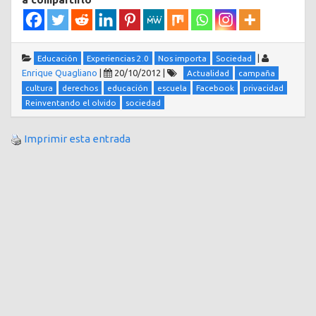
|
Educación
Experiencias 2.0
Nos importa
Sociedad
Enrique Quagliano
|
20/10/2012
|
Actualidad
campaña
cultura
derechos
educación
escuela
Facebook
privacidad
Reinventando el olvido
sociedad
Imprimir esta entrada