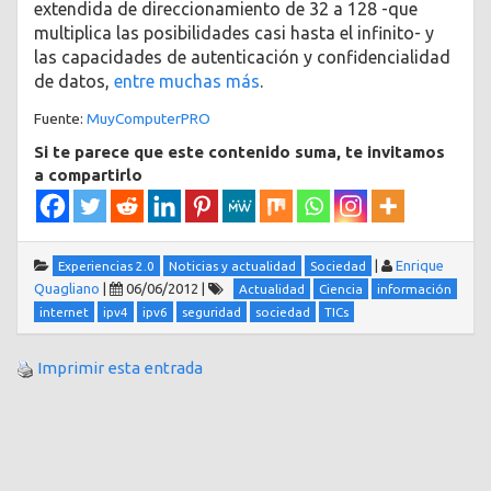
extendida de direccionamiento de 32 a 128 -que
multiplica las posibilidades casi hasta el infinito- y
las capacidades de autenticación y confidencialidad
de datos,
entre muchas más
.
Fuente:
MuyComputerPRO
Si te parece que este contenido suma, te invitamos
a compartirlo
|
Enrique
Experiencias 2.0
Noticias y actualidad
Sociedad
Quagliano
|
06/06/2012
|
Actualidad
Ciencia
información
internet
ipv4
ipv6
seguridad
sociedad
TICs
Imprimir esta entrada