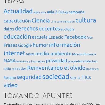
Temas
Actualidad
aula 2.0
campaña
blog
arte
Apple
cultura
Ciencia
capacitación
cine
contaminación
derechos
docentes
datos
ecología
educación
Facebook
escuela
Espacio
foto
información
humor
Frases
Google
internet
medio-ambiente
Marte
Microsoft
música
NASA
privacidad
propiedad intelectual
Nosotros y los medios
Reinventando el olvido
redes
radio
red
Robótica
sociedad
seguridad
TICs
Rosario
SOPA
TIC
video
Tomando apuntes
Tomando apuntes y registrando ideas desde julio de 2004, en