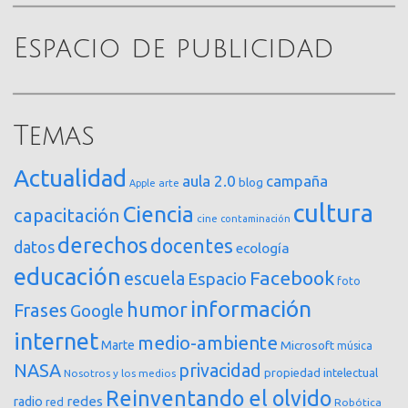
Espacio de publicidad
Temas
Actualidad
aula 2.0
campaña
blog
arte
Apple
cultura
Ciencia
capacitación
cine
contaminación
derechos
docentes
datos
ecología
educación
Facebook
escuela
Espacio
foto
información
humor
Frases
Google
internet
medio-ambiente
Marte
Microsoft
música
NASA
privacidad
propiedad intelectual
Nosotros y los medios
Reinventando el olvido
redes
radio
red
Robótica