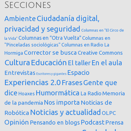
Secciones
Ciudadanía digital,
Ambiente
privacidad y seguridad
Columnas en "El Circo de
Columnas en "Otra Vuelta"
Columnas en
la Vida"
"Pinceladas sociológicas"
Columnas en Radio La
Corrector se busca
Creative Commons
Hormiga
Cultura
Educación
En el aula
El taller
Espacio
Entrevistas
Escritores y gigantes
Experiencias 2.0
Frases
Gente que
dice
Humormática
Memoria
La Radio
Hoaxes
Nos importa
Noticias de
de la pandemia
Noticias y actualidad
Robótica
OLPC
Opinión
Podcast
Pensando en blogs
Prensa