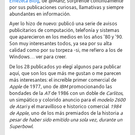
Emezeta Blog
, de
@Manz
, sorprende continuamente
por sus publicaciones curiosas, llamativas y siempre
abundantes en información.
Ayer lo hizo de nuevo: publicó una serie de avisos
publicitarios de computación, telefonía y sistemas
que aparecieron en los medios en los años ’80 y ’90.
Son muy interesantes todos, ya sea por su alta
calidad como por su torpeza -si, me refiero a los de
Windows… ver para creer.
De los 28 publicados yo elegí algunos para publicar
aquí, que son los que más me gustan o me parecen
más interesantes: el increíble primer comercial de
Apple
de 1977, uno de
IBM
promocionando las
bondades de la
AT
de 1986 con un doble de
Carlitos
,
un simpático y colorido anuncio para el
modelo 2600
de Atari
y el maravilloso e historico comercial
1984
de Apple
, uno de los más premiados de la historia
a
pesar de haber sido emitido una sola vez, durante un
Superbowl.