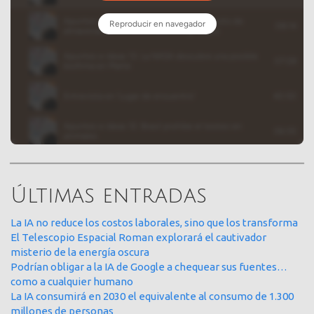
Últimas entradas
La IA no reduce los costos laborales, sino que los transforma
El Telescopio Espacial Roman explorará el cautivador
misterio de la energía oscura
Podrían obligar a la IA de Google a chequear sus fuentes…
como a cualquier humano
La IA consumirá en 2030 el equivalente al consumo de 1.300
millones de personas