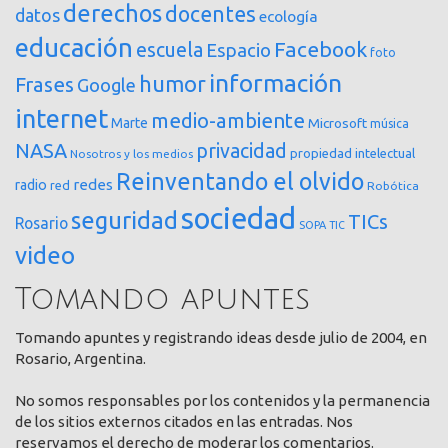
derechos
docentes
datos
ecología
educación
Facebook
escuela
Espacio
foto
información
humor
Frases
Google
internet
medio-ambiente
Marte
Microsoft
música
NASA
privacidad
propiedad intelectual
Nosotros y los medios
Reinventando el olvido
redes
radio
red
Robótica
sociedad
seguridad
TICs
Rosario
SOPA
TIC
video
Tomando apuntes
Tomando apuntes y registrando ideas desde julio de 2004, en
Rosario, Argentina.
No somos responsables por los contenidos y la permanencia
de los sitios externos citados en las entradas. Nos
reservamos el derecho de moderar los comentarios.