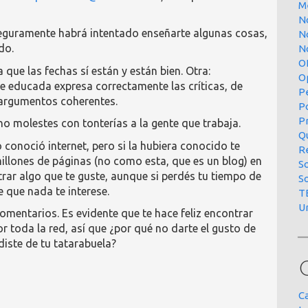
M
N
seguramente habrá intentado enseñarte algunas cosas,
N
do.
No
O
 que las fechas sí están y están bien. Otra:
O
e educada expresa correctamente las críticas, de
P
 argumentos coherentes.
P
P
o molestes con tonterías a la gente que trabaja.
Qu
 conoció internet, pero si la hubiera conocido te
R
illones de páginas (no como esta, que es un blog) en
S
r algo que te guste, aunque si perdés tu tiempo de
S
que nada te interese.
T
U
omentarios. Es evidente que te hace feliz encontrar
r toda la red, así que ¿por qué no darte el gusto de
iste de tu tatarabuela?
C