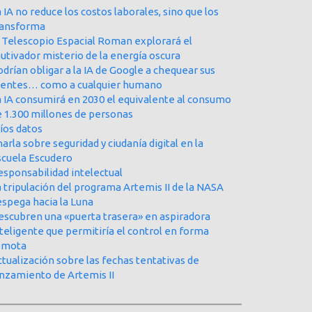
 IA no reduce los costos laborales, sino que los
ransforma
l Telescopio Espacial Roman explorará el
utivador misterio de la energía oscura
drían obligar a la IA de Google a chequear sus
uentes… como a cualquier humano
a IA consumirá en 2030 el equivalente al consumo
e 1.300 millones de personas
íos datos
arla sobre seguridad y ciudanía digital en la
scuela Escudero
esponsabilidad intelectual
 tripulación del programa Artemis II de la NASA
espega hacia la Luna
escubren una «puerta trasera» en aspiradora
teligente que permitiría el control en forma
emota
tualización sobre las fechas tentativas de
anzamiento de Artemis II