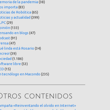
emoria de la pandemia
(38)
os importa
(83)
oticias de Robótica
(65)
ticias y actualidad
(399)
LPC
(29)
pinión
(133)
ensando en blogs
(47)
odcast
(91)
rensa
(47)
é linda está Rosario
(34)
ecreo!
(39)
ociedad
(1.186)
oftware libre
(53)
ED
(15)
n tecnólogo en Macondo
(235)
Otros contenidos
ampaña «Reinventando el olvido en Internet»