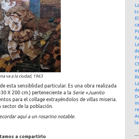
La
t
E
ca
Po
f
L
d
Fr
Ch
e
na va a la ciudad, 1963
R
La
de esta sensiblidad particular. Es una obra realizada
d
30 X 200 cm.) perteneciente a la
Serie «Juanito
D
mentos para el collage extrayéndolos de villas miseria.
in
 sector de la población.
r
Ac
ecordar aquí a un rosarino notable.
l
itamos a compartirlo