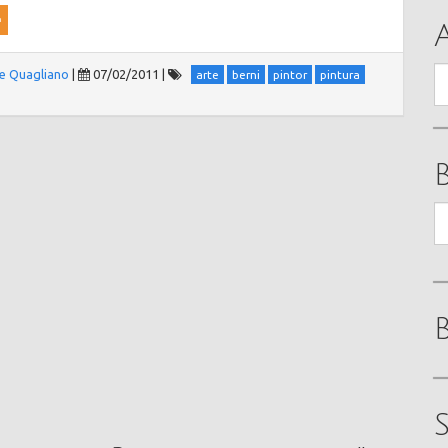
A
e Quagliano
|
07/02/2011
|
arte
berni
pintor
pintura
B