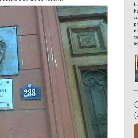
h
ha
co
pr
en
ca
a