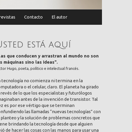
revistas
Contacto
El autor
Usted está aquí
Las que conducen y arrastran al mundo no son
as máquinas sino las ideas".
ctor Hugo, poeta, político e intelectual francés.
a tecnología no comienza ni termina en la
mputadora o el celular, claro. El planeta ha girado
 revés de lo que los especialistas y futurólogos
aginaban antes de la invención de transistor. Tal
ez es por ese vértigo que se terminan
onfundiendo las llamadas “nuevas tecnologías” con
 planteo y la solución de problemas concretos que
ene brindando la tecnología desde que alguien
jó de hacer las cosas con las manos para usar una