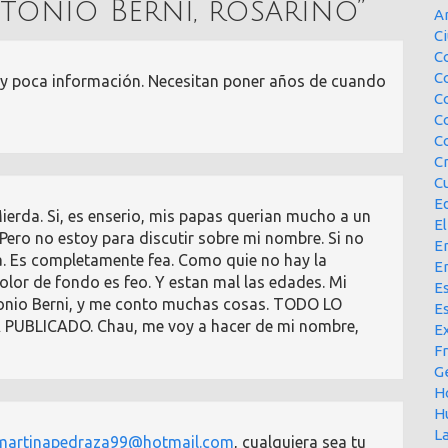
tonio Berni, rosarino
”
A
Ci
Co
C
uy poca información. Necesitan poner años de cuando
C
C
C
C
Cu
E
erda. Si, es enserio, mis papas querian mucho a un
El
Pero no estoy para discutir sobre mi nombre. Si no
En
a. Es completamente fea. Como quie no hay la
E
color de fondo es feo. Y estan mal las edades. Mi
Es
onio Berni, y me conto muchas cosas. TODO LO
E
UBLICADO. Chau, me voy a hacer de mi nombre,
Ex
F
G
H
H
L
martinapedraza99@hotmail.com
, cualquiera sea tu