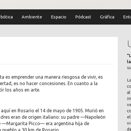
bótica
Ambiente
Espacio
Pódcast
Gráfica
Ent
"
l
Vi
ista es emprender una manera riesgosa de vivir, es
L
ertad, es no hacer concesiones. En cuanto a la
co
r los años en arte.
al
im
v
 aquí en Rosario el 14 de mayo de 1905. Murió en
c
el
adres eran de origen italiano: su padre —Napoleón
vi
re —Margarita Picco— era argentina hija de
de
n pueblo a 30 km de Rosario.