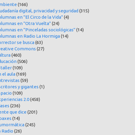
mbiente
(166)
udadanía digital, privacidad y seguridad
(315)
lumnas en "El Circo de la Vida"
(4)
olumnas en "Otra Vuelta"
(24)
olumnas en "Pinceladas sociológicas"
(14)
olumnas en Radio La Hormiga
(14)
orrector se busca
(63)
reative Commons
(27)
ltura
(460)
ducación
(506)
 taller
(109)
 el aula
(169)
ntrevistas
(59)
critores y gigantes
(1)
spacio
(109)
periencias 2.0
(458)
rases
(236)
ente que dice
(201)
oaxes
(14)
umormática
(245)
a Radio
(26)