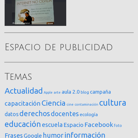
Espacio de publicidad
Temas
Actualidad
aula 2.0
campaña
blog
arte
Apple
cultura
Ciencia
capacitación
cine
contaminación
derechos
docentes
datos
ecología
educación
Facebook
escuela
Espacio
foto
información
humor
Frases
Google