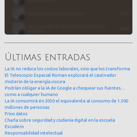
Últimas entradas
La IA no reduce los costos laborales, sino que los transforma
El Telescopio Espacial Roman explorará el cautivador
misterio de la energía oscura
Podrían obligar a la IA de Google a chequear sus fuentes…
como a cualquier humano
La IA consumirá en 2030 el equivalente al consumo de 1.300
millones de personas
Fríos datos
Charla sobre seguridad y ciudanía digital en la escuela
Escudero
Responsabilidad intelectual