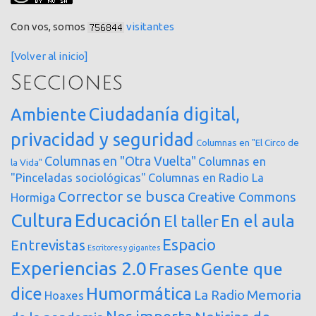
Con vos, somos
visitantes
[Volver al inicio]
Secciones
Ciudadanía digital,
Ambiente
privacidad y seguridad
Columnas en "El Circo de
Columnas en "Otra Vuelta"
Columnas en
la Vida"
"Pinceladas sociológicas"
Columnas en Radio La
Corrector se busca
Creative Commons
Hormiga
Cultura
Educación
En el aula
El taller
Espacio
Entrevistas
Escritores y gigantes
Experiencias 2.0
Frases
Gente que
dice
Humormática
Memoria
La Radio
Hoaxes