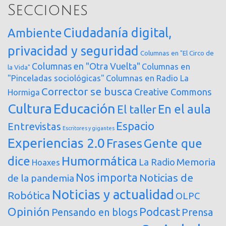
Secciones
Ciudadanía digital,
Ambiente
privacidad y seguridad
Columnas en "El Circo de
Columnas en "Otra Vuelta"
Columnas en
la Vida"
"Pinceladas sociológicas"
Columnas en Radio La
Corrector se busca
Creative Commons
Hormiga
Cultura
Educación
En el aula
El taller
Espacio
Entrevistas
Escritores y gigantes
Experiencias 2.0
Frases
Gente que
dice
Humormática
Memoria
La Radio
Hoaxes
Nos importa
Noticias de
de la pandemia
Noticias y actualidad
Robótica
OLPC
Opinión
Podcast
Pensando en blogs
Prensa