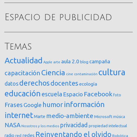
Espacio de publicidad
Temas
Actualidad
aula 2.0
campaña
blog
arte
Apple
cultura
Ciencia
capacitación
cine
contaminación
derechos
docentes
datos
ecología
educación
Facebook
escuela
Espacio
foto
información
humor
Frases
Google
internet
medio-ambiente
Marte
Microsoft
música
NASA
privacidad
propiedad intelectual
Nosotros y los medios
Reinventando el olvido
redes
radio
red
Robótica