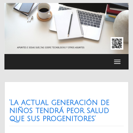
Saltar
al
contenido
Cambia
navega
‘La actual generación de
niños tendrá peor salud
que sus progenitores’