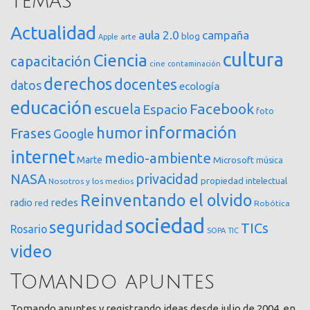
Temas
Actualidad
aula 2.0
campaña
blog
arte
Apple
cultura
Ciencia
capacitación
cine
contaminación
derechos
docentes
datos
ecología
educación
Facebook
escuela
Espacio
foto
información
humor
Frases
Google
internet
medio-ambiente
Marte
Microsoft
música
NASA
privacidad
propiedad intelectual
Nosotros y los medios
Reinventando el olvido
redes
radio
red
Robótica
sociedad
seguridad
TICs
Rosario
SOPA
TIC
video
Tomando apuntes
Tomando apuntes y registrando ideas desde julio de 2004, en