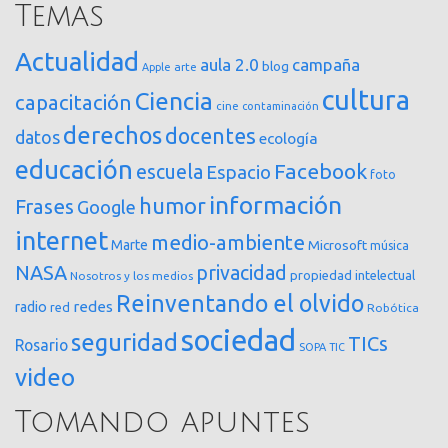
Temas
Actualidad
aula 2.0
campaña
blog
arte
Apple
cultura
Ciencia
capacitación
cine
contaminación
derechos
docentes
datos
ecología
educación
Facebook
escuela
Espacio
foto
información
humor
Frases
Google
internet
medio-ambiente
Marte
Microsoft
música
NASA
privacidad
propiedad intelectual
Nosotros y los medios
Reinventando el olvido
redes
radio
red
Robótica
sociedad
seguridad
TICs
Rosario
SOPA
TIC
video
Tomando apuntes