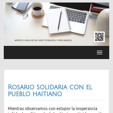
Saltar
al
contenido
Cambia
navega
Rosario solidaria con el
pueblo haitiano
Mientras observamos con estupor la inoperancia