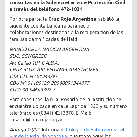
consultas en la Subsecretaría de Protección Civil
a través del teléfono 472-1831.
Por otra parte, la
Cruz Roja Argentina
habilitó la
siguiente cuenta bancaria para recibir
colaboraciones destinadas a la recuperación de las
familias damnificadas de Haití:
BANCO DE LA NACION ARGENTINA
SUC. CONGRESO
Av. Callao 101 C.A.B.A.
CRUZ ROJA ARGENTINA-CATASTROFES
CTA CTE Nº 91344/97
CBU Nº 01100129-20000091344977
CUIT: 30-54603392-5
Para consultas, la filial Rosario de la institución se
encuentra ubicada en calle Laprida 1553 y su número
telefónico es (0341) 4213878. E-Mail:
rosario@cruzroja.org.ar.
Agrego 19/01
: Informa el
Colegio de Enfermeros del
Sur de la Pcia. de Santa Fe
, que tanto aquellas