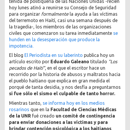
teñida de politiquería de las Naciones Unidas -recién
hoy lunes atinó a reunirse su Consejo de Seguridad
para organizar
formalmente
la ayuda a las víctimas
del terremoto en Haití, casi una semana después de
la tragedia-, los miembros de las organizaciones
civiles que comenzaron su tarea inmediatamente
se
hunden en la desesperación que produce la
impotencia.
El blog
El Periodista en su laberinto
publica hoy un
artículo escrito por
Eduardo Galeano
titulado
“Los
pecados de Haití”
, en el que el escritor hace un
recorrido por la historia de abusos y maltratos hacia
el pueblo haitiano que explica en gran medida el
porqué de tanta desidia, y nos desfía a preguntarnos
si fue sólo el sismo el culpable de tanto horror.
Mientras tanto,
se informa hoy en los medios
rosarinos
que en la
Facultad de Ciencias Médicas
de la UNR
fué creado
un comité de contingencia
para enviar donaciones a las víctimas y para
brindar contención psicológica a los haitianos