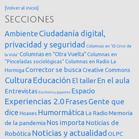
[Volver al inicio]
Secciones
Ciudadanía digital,
Ambiente
privacidad y seguridad
Columnas en "El Circo de
Columnas en "Otra Vuelta"
Columnas en
la Vida"
"Pinceladas sociológicas"
Columnas en Radio La
Corrector se busca
Creative Commons
Hormiga
Cultura
Educación
En el aula
El taller
Espacio
Entrevistas
Escritores y gigantes
Experiencias 2.0
Frases
Gente que
dice
Humormática
Memoria
La Radio
Hoaxes
Nos importa
Noticias de
de la pandemia
Noticias y actualidad
Robótica
OLPC