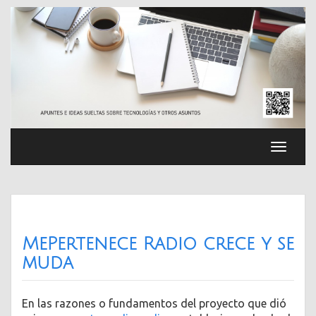
Saltar
al
contenido
Cambia
navega
MePertenece Radio crece y se
muda
En las razones o fundamentos del proyecto que dió