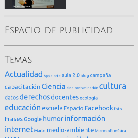
Espacio de publicidad
Temas
Actualidad
aula 2.0
campaña
blog
arte
Apple
cultura
Ciencia
capacitación
cine
contaminación
derechos
docentes
datos
ecología
educación
Facebook
escuela
Espacio
foto
información
humor
Frases
Google
internet
medio-ambiente
Marte
Microsoft
música