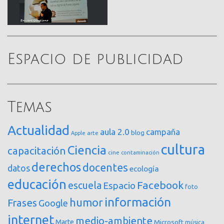
Espacio de publicidad
Temas
Actualidad
aula 2.0
campaña
blog
arte
Apple
cultura
Ciencia
capacitación
cine
contaminación
derechos
docentes
datos
ecología
educación
Facebook
escuela
Espacio
foto
información
humor
Frases
Google
internet
medio-ambiente
Marte
Microsoft
música