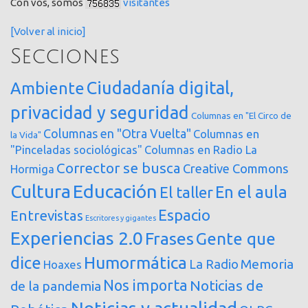
Con vos, somos
visitantes
[Volver al inicio]
Secciones
Ciudadanía digital,
Ambiente
privacidad y seguridad
Columnas en "El Circo de
Columnas en "Otra Vuelta"
Columnas en
la Vida"
"Pinceladas sociológicas"
Columnas en Radio La
Corrector se busca
Creative Commons
Hormiga
Cultura
Educación
En el aula
El taller
Espacio
Entrevistas
Escritores y gigantes
Experiencias 2.0
Frases
Gente que
dice
Humormática
Memoria
La Radio
Hoaxes
Nos importa
Noticias de
de la pandemia