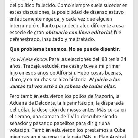
del político fallecido. Como siempre suele suceder en
estas discusiones, la posibilidad de disenso estuvo
enfáticamente negada, y cada vez que alguien
interrumpió el llanto para decir algo diferente a esa
especie de gran
obituario con línea editorial
, fué
defenestrado, insultado y maltratado.
Que problema tenemos. No se puede disentir.
Yo viví esa época.
Para las elecciones del ’83 tenía 24
años. Trabajé, estudié, me casé y tuve a mi primer
hijo en esos años de Alfonsín. Hubo cosas buenas,
claro, y en muchas se hizo historia.
El juicio a las
Juntas tal vez esté a la cabeza de todas ellas.
Pero también estuvieron los pollos de Mazorin, la
Aduana de Delconte, la hiperinflación, la disparada
del dólar, la deserción de meses antes. Más cerca en
el tiempo, una camara de TV lo descubre siendo
senador y pasando papelitos para dirigir una
votación. También estuvieron los prestamos a Cuba
mientras aqui se repartia la caja PAN, el Plan Austral,