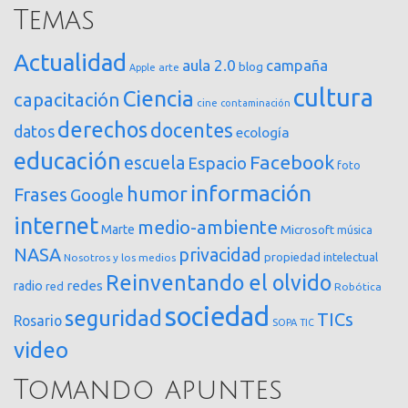
Temas
Actualidad
aula 2.0
campaña
blog
arte
Apple
cultura
Ciencia
capacitación
cine
contaminación
derechos
docentes
datos
ecología
educación
Facebook
escuela
Espacio
foto
información
humor
Frases
Google
internet
medio-ambiente
Marte
Microsoft
música
NASA
privacidad
propiedad intelectual
Nosotros y los medios
Reinventando el olvido
redes
radio
red
Robótica
sociedad
seguridad
TICs
Rosario
SOPA
TIC
video
Tomando apuntes