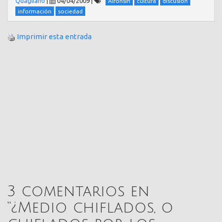
Quagliano
|
04/04/2009
|
Alfonsín
cultura
discusión
información
sociedad
Imprimir esta entrada
3 comentarios en
“
¿Medio chiflados, o