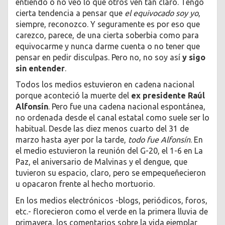
entiendo o no veo lo que otros ven tan claro. Tengo
cierta tendencia a pensar que
el equivocado soy yo
,
siempre, reconozco. Y seguramente es por eso que
carezco, parece, de una cierta soberbia como para
equivocarme y nunca darme cuenta o no tener que
pensar en pedir disculpas. Pero no, no soy así
y sigo
sin entender
.
Todos los medios estuvieron en cadena nacional
porque aconteció la muerte del
ex presidente Raúl
Alfonsín
. Pero fue una cadena nacional espontánea,
no ordenada desde el canal estatal como suele ser lo
habitual. Desde las diez menos cuarto del 31 de
marzo hasta ayer por la tarde,
todo fue Alfonsín
. En
el medio estuvieron la reunión del G-20, el 1-6 en La
Paz, el aniversario de Malvinas y el dengue, que
tuvieron su espacio, claro, pero se empequeñecieron
u opacaron frente al hecho mortuorio.
En los medios electrónicos -blogs, periódicos, foros,
etc.- florecieron como el verde en la primera lluvia de
primavera, los comentarios sobre la vida ejemplar