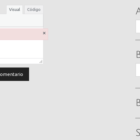
Visual
Código
A
×
B