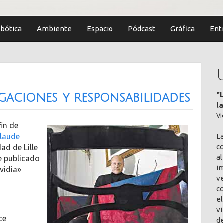
bótica
Ambiente
Espacio
Pódcast
Gráfica
Ent
"
egaciones y responsabilidades
l
Vi
fin de
L
Claude
co
ad de Lille
al
te publicado
im
nvidia»
v
c
el
vi
ce
de