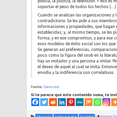
policía, la justicia, la televisión. Y eso 
soportar el peso de todos los hechos (…)
Cuando se analizan las organizaciones y la
contradictorio. Se les pide a sus miembro
informaciones y propiedades, que hagan e
establecidas; y, al mismo tiempo, se les
forma, y en ese compromiso, y para ese c
esos modelos de éxito social son los que p
Se generan así preferencias, comparacion
poco como la figura del snob en la literat
hay un imitador y una persona a imitar. P
el deseo de aquel al cual se imita. Entonc
envidia y la indiferencia son correlativas.
Fuente:
Clarin.com
Si te parece que este contenido suma, te inv
|
Enrique Qu
Educación
Gente que dice
Sociedad