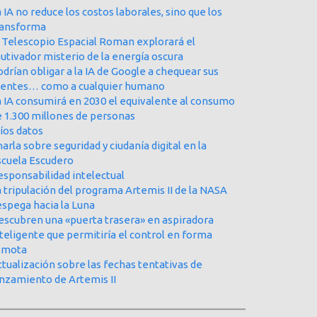
 IA no reduce los costos laborales, sino que los
ransforma
l Telescopio Espacial Roman explorará el
utivador misterio de la energía oscura
drían obligar a la IA de Google a chequear sus
uentes… como a cualquier humano
a IA consumirá en 2030 el equivalente al consumo
e 1.300 millones de personas
íos datos
arla sobre seguridad y ciudanía digital en la
scuela Escudero
esponsabilidad intelectual
 tripulación del programa Artemis II de la NASA
espega hacia la Luna
escubren una «puerta trasera» en aspiradora
teligente que permitiría el control en forma
emota
tualización sobre las fechas tentativas de
anzamiento de Artemis II