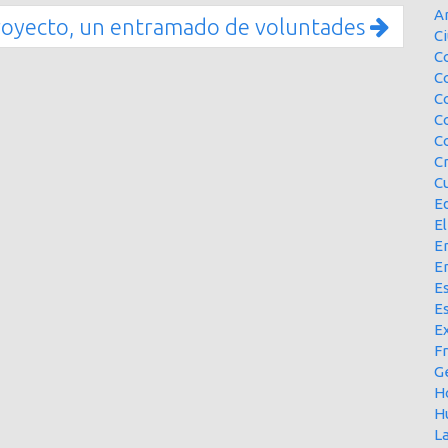
A
royecto, un entramado de voluntades
Ci
Co
C
C
C
C
C
Cu
E
El
En
E
Es
E
Ex
F
G
H
H
L