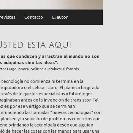
revistas
Contacto
El autor
Usted está aquí
Las que conducen y arrastran al mundo no son
as máquinas sino las ideas".
ctor Hugo, poeta, político e intelectual francés.
a tecnología no comienza ni termina en la
mputadora o el celular, claro. El planeta ha girado
 revés de lo que los especialistas y futurólogos
aginaban antes de la invención de transistor. Tal
ez es por ese vértigo que se terminan
onfundiendo las llamadas “nuevas tecnologías” con
 planteo y la solución de problemas concretos que
ene brindando la tecnología desde que alguien
jó de hacer las cosas con las manos para usar una