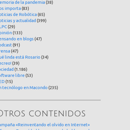
emoria de la pandemia
(38)
os importa
(83)
oticias de Robótica
(65)
ticias y actualidad
(399)
LPC
(29)
pinión
(133)
ensando en blogs
(47)
odcast
(91)
rensa
(47)
é linda está Rosario
(34)
ecreo!
(39)
ociedad
(1.186)
oftware libre
(53)
ED
(15)
n tecnólogo en Macondo
(235)
Otros contenidos
ampaña «Reinventando el olvido en Internet»