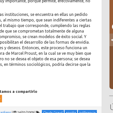
es muy importante, porque permite, efectivamente, no
s instituciones, se encuentra en ellas un pedido
s, al mismo tiempo, que sean indiferentes a ciertas
l trabajo que corresponde, cumpliendo las reglas
 pide que se comprometan totalmente de alguna
ompromiso, se crean modelos de éxito social. Y
osibilitan el desarrollo de las formas de envidia.
es y deseos. Entonces, este proceso funciona un
ura de Marcel Proust, en la cual se ve muy bien que
ero no se desea el objeto de esa persona; se desea
es, en términos sociológicos, podría decirse que la
itamos a compartirlo
agliano
|
14/01/2009
|
Claude Giraud
envidia
indiferencia