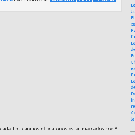
La
t
E
ca
Po
f
L
d
Fr
Ch
e
R
La
d
D
in
r
Ac
l
icada.
Los campos obligatorios están marcados con
*