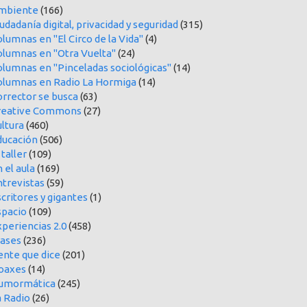
mbiente
(166)
udadanía digital, privacidad y seguridad
(315)
lumnas en "El Circo de la Vida"
(4)
olumnas en "Otra Vuelta"
(24)
olumnas en "Pinceladas sociológicas"
(14)
olumnas en Radio La Hormiga
(14)
orrector se busca
(63)
reative Commons
(27)
ltura
(460)
ducación
(506)
 taller
(109)
 el aula
(169)
ntrevistas
(59)
critores y gigantes
(1)
spacio
(109)
periencias 2.0
(458)
rases
(236)
ente que dice
(201)
oaxes
(14)
umormática
(245)
a Radio
(26)