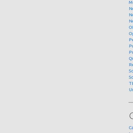
M
N
N
No
O
O
P
P
P
Qu
R
S
S
T
U
C