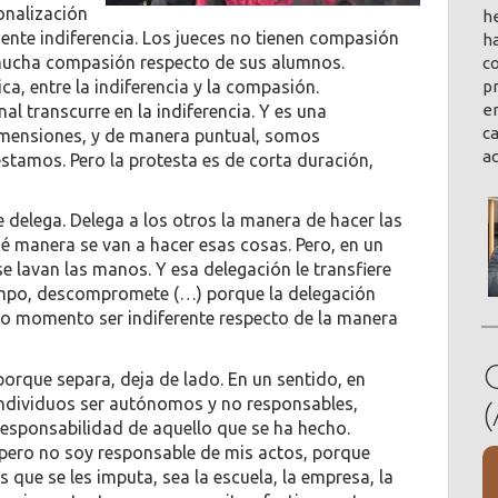
onalización
h
ente indiferencia. Los jueces no tienen compasión
ha
 mucha compasión respecto de sus alumnos.
co
a, entre la indiferencia y la compasión.
pr
en
l transcurre en la indiferencia. Y es una
ca
dimensiones, y de manera puntual, somos
a
stamos. Pero la protesta es de corta duración,
e delega. Delega a los otros la manera de hacer las
é manera se van a hacer esas cosas. Pero, en un
e lavan las manos. Y esa delegación le transfiere
iempo, descompromete (…) porque la delegación
ro momento ser indiferente respecto de la manera
porque separa, deja de lado. En un sentido, en
 individuos ser autónomos y no responsables,
 responsabilidad de aquello que se ha hecho.
 pero no soy responsable de mis actos, porque
s que se les imputa, sea la escuela, la empresa, la