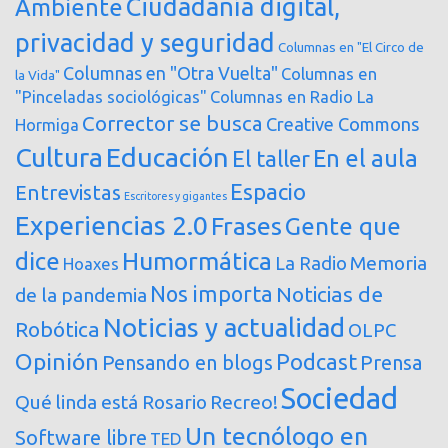
Ciudadanía digital,
Ambiente
privacidad y seguridad
Columnas en "El Circo de
Columnas en "Otra Vuelta"
Columnas en
la Vida"
"Pinceladas sociológicas"
Columnas en Radio La
Corrector se busca
Creative Commons
Hormiga
Cultura
Educación
En el aula
El taller
Espacio
Entrevistas
Escritores y gigantes
Experiencias 2.0
Frases
Gente que
dice
Humormática
Memoria
La Radio
Hoaxes
Nos importa
Noticias de
de la pandemia
Noticias y actualidad
Robótica
OLPC
Opinión
Podcast
Pensando en blogs
Prensa
Sociedad
Qué linda está Rosario
Recreo!
Un tecnólogo en
Software libre
TED