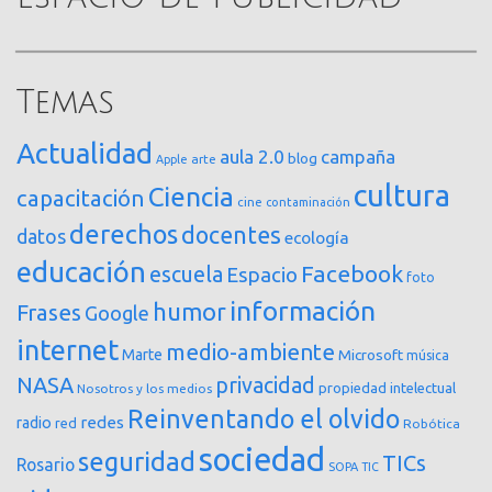
Temas
Actualidad
aula 2.0
campaña
blog
arte
Apple
cultura
Ciencia
capacitación
cine
contaminación
derechos
docentes
datos
ecología
educación
Facebook
escuela
Espacio
foto
información
humor
Frases
Google
internet
medio-ambiente
Marte
Microsoft
música
NASA
privacidad
propiedad intelectual
Nosotros y los medios
Reinventando el olvido
redes
radio
red
Robótica
sociedad
seguridad
TICs
Rosario
SOPA
TIC