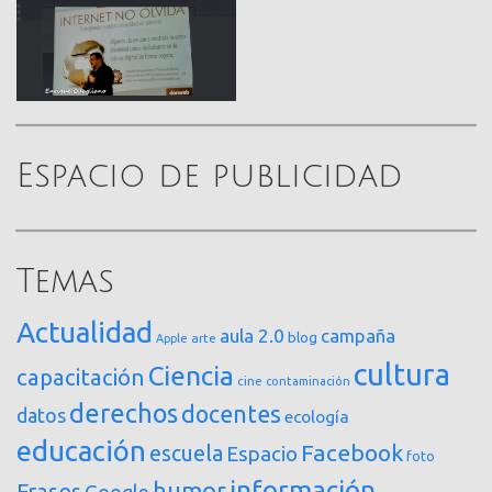
Espacio de publicidad
Temas
Actualidad
aula 2.0
campaña
blog
arte
Apple
cultura
Ciencia
capacitación
cine
contaminación
derechos
docentes
datos
ecología
educación
Facebook
escuela
Espacio
foto
información
humor
Frases
Google