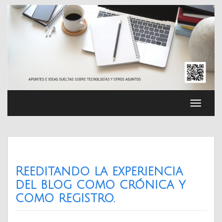
Saltar
al
contenido
Cambia
navega
Reeditando la experiencia
del blog como crónica y
como registro.