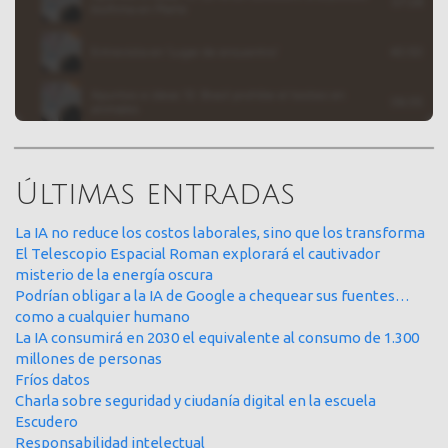
Últimas entradas
La IA no reduce los costos laborales, sino que los transforma
El Telescopio Espacial Roman explorará el cautivador
misterio de la energía oscura
Podrían obligar a la IA de Google a chequear sus fuentes…
como a cualquier humano
La IA consumirá en 2030 el equivalente al consumo de 1.300
millones de personas
Fríos datos
Charla sobre seguridad y ciudanía digital en la escuela
Escudero
Responsabilidad intelectual