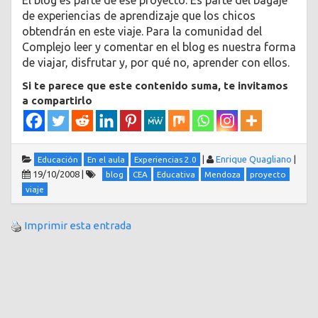
El blog es parte de ese proyecto. Es parte del bagaje
de experiencias de aprendizaje que los chicos
obtendrán en este viaje. Para la comunidad del
Complejo leer y comentar en el blog es nuestra forma
de viajar, disfrutar y, por qué no, aprender con ellos.
Si te parece que este contenido suma, te invitamos
a compartirlo
|
Enrique Quagliano
|
Educación
En el aula
Experiencias 2.0
19/10/2008
|
blog
CEA
Educativa
Mendoza
proyecto
viaje
Imprimir esta entrada