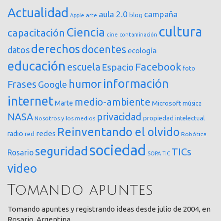
Actualidad
aula 2.0
campaña
blog
arte
Apple
cultura
Ciencia
capacitación
cine
contaminación
derechos
docentes
datos
ecología
educación
Facebook
escuela
Espacio
foto
información
humor
Frases
Google
internet
medio-ambiente
Marte
Microsoft
música
NASA
privacidad
propiedad intelectual
Nosotros y los medios
Reinventando el olvido
redes
radio
red
Robótica
sociedad
seguridad
TICs
Rosario
SOPA
TIC
video
Tomando apuntes
Tomando apuntes y registrando ideas desde julio de 2004, en
Rosario, Argentina.