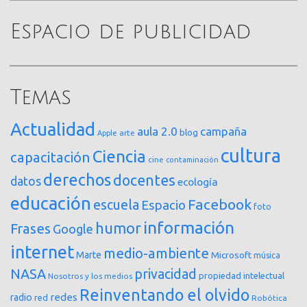
Espacio de publicidad
Temas
Actualidad
aula 2.0
campaña
blog
arte
Apple
cultura
Ciencia
capacitación
cine
contaminación
derechos
docentes
datos
ecología
educación
Facebook
escuela
Espacio
foto
información
humor
Frases
Google
internet
medio-ambiente
Marte
Microsoft
música
NASA
privacidad
propiedad intelectual
Nosotros y los medios
Reinventando el olvido
redes
radio
red
Robótica