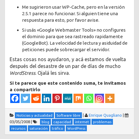
Me sugirieron usar WP-Cache, pero en la versión
2.5.1 parece no funcionar. Si alguien tiene una
respuesta para esto, por favor avise.
Si usás «Google Webmaster Tools» no configures
el dominio para que sea rastreado rapidamente
(GoogleBot). La velocidad de lectura y asiduidad de
peticiones puede sobrecargar el servidor.
Estas cosas nos ayudaron, y acá estamos de vuelta
después del desastre de un par de días de mucho
WordStress
. Ojalá les sirva.
Si te parece que este contenido suma, te invitamos
a compartirlo
|
Enrique Quagliano
|
Noticias y actualidad
Software libre
03/05/2008
|
blog
capacidad
internet
problemas
recursos
saturación
tráfico
WordPress