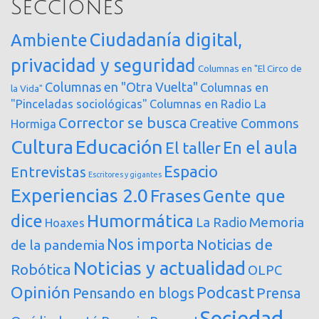
Secciones
Ciudadanía digital,
Ambiente
privacidad y seguridad
Columnas en "El Circo de
Columnas en "Otra Vuelta"
Columnas en
la Vida"
"Pinceladas sociológicas"
Columnas en Radio La
Corrector se busca
Creative Commons
Hormiga
Cultura
Educación
En el aula
El taller
Espacio
Entrevistas
Escritores y gigantes
Experiencias 2.0
Frases
Gente que
dice
Humormática
Memoria
La Radio
Hoaxes
Nos importa
Noticias de
de la pandemia
Noticias y actualidad
Robótica
OLPC
Opinión
Podcast
Pensando en blogs
Prensa
Sociedad