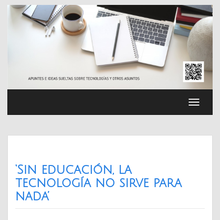
Saltar
al
contenido
Cambia
navega
‘Sin educación, la
tecnología no sirve para
nada’