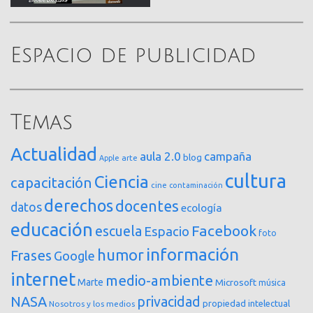
Espacio de publicidad
Temas
Actualidad
aula 2.0
campaña
blog
arte
Apple
cultura
Ciencia
capacitación
cine
contaminación
derechos
docentes
datos
ecología
educación
Facebook
escuela
Espacio
foto
información
humor
Frases
Google
internet
medio-ambiente
Marte
Microsoft
música
NASA
privacidad
propiedad intelectual
Nosotros y los medios