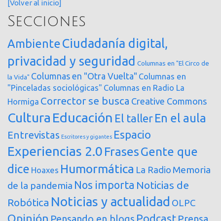
[Volver al inicio]
Secciones
Ciudadanía digital,
Ambiente
privacidad y seguridad
Columnas en "El Circo de
Columnas en "Otra Vuelta"
Columnas en
la Vida"
"Pinceladas sociológicas"
Columnas en Radio La
Corrector se busca
Creative Commons
Hormiga
Cultura
Educación
En el aula
El taller
Espacio
Entrevistas
Escritores y gigantes
Experiencias 2.0
Frases
Gente que
dice
Humormática
Memoria
La Radio
Hoaxes
Nos importa
Noticias de
de la pandemia
Noticias y actualidad
Robótica
OLPC
Opinión
Podcast
Pensando en blogs
Prensa