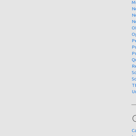
M
N
N
No
O
O
P
P
P
Qu
R
S
S
T
U
C