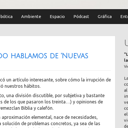
bótica
Ambiente
Espacio
Pódcast
Gráfica
Ent
"
o hablamos de 'Nuevas
l
Vi
L
icó un artículo interesante, sobre cómo la irrupción de
co
ió nuestros hábitos.
al
to, una división discutible, por subjetiva y bastante
im
as de los que pasaron los treinta…) y opiniones de
v
emezclan Biblia y calefón.
c
el
a aproximación elemental, nace de necesidades,
vi
a solución de problemas concretos, ya sea de las
de