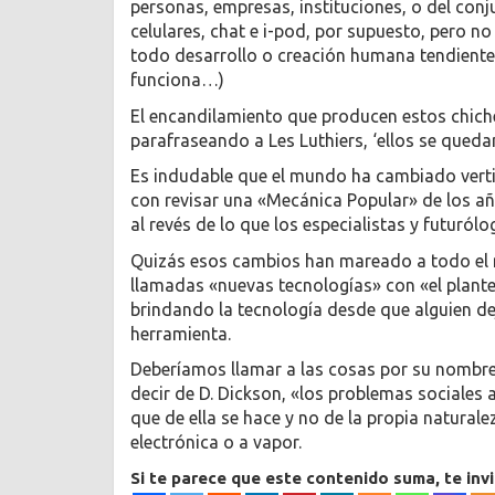
personas, empresas, instituciones, o del con
celulares, chat e i-pod, por supuesto, pero no 
todo desarrollo o creación humana tendiente a
funciona…)
El encandilamiento que producen estos chich
parafraseando a Les Luthiers, ‘ellos se queda
Es indudable que el mundo ha cambiado verti
con revisar una «Mecánica Popular» de los añ
al revés de lo que los especialistas y futuró
Quizás esos cambios han mareado a todo el 
llamadas «nuevas tecnologías» con «el plante
brindando la tecnología desde que alguien de
herramienta.
Deberíamos llamar a las cosas por su nombre
decir de D. Dickson, «los problemas sociales a
que de ella se hace y no de la propia natural
electrónica o a vapor.
Si te parece que este contenido suma, te inv