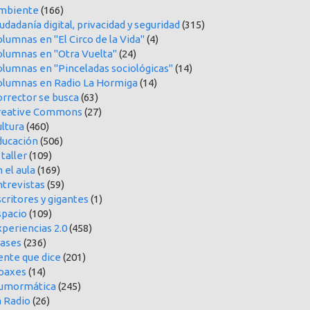
mbiente
(166)
udadanía digital, privacidad y seguridad
(315)
lumnas en "El Circo de la Vida"
(4)
olumnas en "Otra Vuelta"
(24)
olumnas en "Pinceladas sociológicas"
(14)
olumnas en Radio La Hormiga
(14)
orrector se busca
(63)
reative Commons
(27)
ltura
(460)
ducación
(506)
 taller
(109)
 el aula
(169)
ntrevistas
(59)
critores y gigantes
(1)
spacio
(109)
periencias 2.0
(458)
rases
(236)
ente que dice
(201)
oaxes
(14)
umormática
(245)
a Radio
(26)