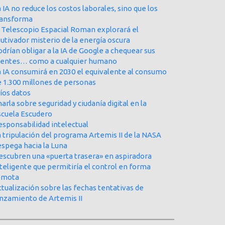
 IA no reduce los costos laborales, sino que los
ransforma
l Telescopio Espacial Roman explorará el
utivador misterio de la energía oscura
drían obligar a la IA de Google a chequear sus
uentes… como a cualquier humano
a IA consumirá en 2030 el equivalente al consumo
e 1.300 millones de personas
íos datos
arla sobre seguridad y ciudanía digital en la
scuela Escudero
esponsabilidad intelectual
 tripulación del programa Artemis II de la NASA
espega hacia la Luna
escubren una «puerta trasera» en aspiradora
teligente que permitiría el control en forma
emota
tualización sobre las fechas tentativas de
anzamiento de Artemis II