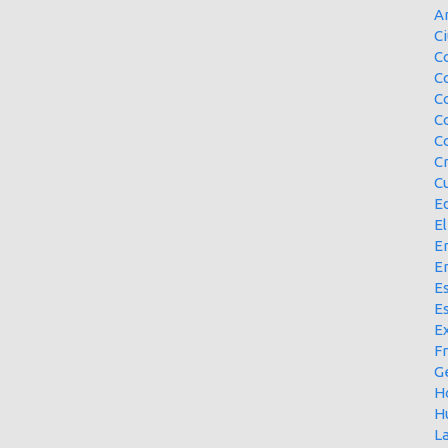
A
Ci
Co
C
C
C
C
C
Cu
E
El
En
E
Es
E
Ex
F
G
H
H
L