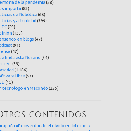
emoria de la pandemia
(38)
os importa
(83)
oticias de Robótica
(65)
ticias y actualidad
(399)
LPC
(29)
pinión
(133)
ensando en blogs
(47)
odcast
(91)
rensa
(47)
é linda está Rosario
(34)
ecreo!
(39)
ociedad
(1.186)
oftware libre
(53)
ED
(15)
n tecnólogo en Macondo
(235)
Otros contenidos
ampaña «Reinventando el olvido en Internet»