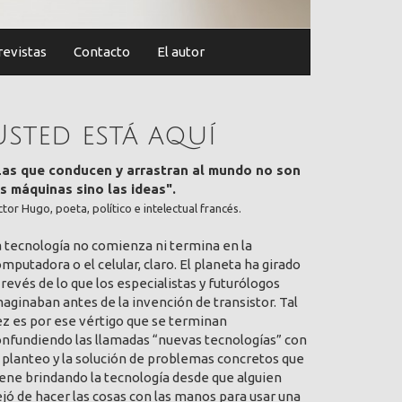
revistas
Contacto
El autor
Usted está aquí
Las que conducen y arrastran al mundo no son
as máquinas sino las ideas".
ctor Hugo, poeta, político e intelectual francés.
a tecnología no comienza ni termina en la
mputadora o el celular, claro. El planeta ha girado
 revés de lo que los especialistas y futurólogos
aginaban antes de la invención de transistor. Tal
ez es por ese vértigo que se terminan
onfundiendo las llamadas “nuevas tecnologías” con
 planteo y la solución de problemas concretos que
ene brindando la tecnología desde que alguien
jó de hacer las cosas con las manos para usar una