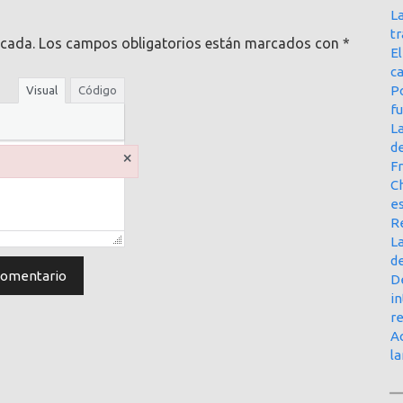
La
t
icada.
Los campos obligatorios están marcados con
*
E
ca
Po
Visual
Código
f
L
d
×
Fr
Ch
e
R
La
d
D
in
r
Ac
l