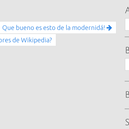
A
Que bueno es esto de la modernidá!
ores de Wikipedia?
B