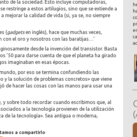
junto de la sociedad. Esto incluye computadoras,
h
se restringe a estos artilugios, sino que se extiende a
ha
 mejorar la calidad de vida (si, ya se, no siempre
co
pr
en
es (
gadgets
en inglés), hace que muchas veces,
ca
n con el oro y nosotros con las baratijas…’
a
ginosamente desde la invención del transistor. Basta
os ’50 para darse cuenta de que el planeta ha girado
logos imaginaban en esas épocas.
mundo, por eso se termina confundiendo las
o y la solución de problemas concretos» que viene
jó de hacer las cosas con las manos para usar una
, y sobre todo recordar cuando escribimos que, al
sociados a la tecnología provienen de la utilización
eza de la tecnología». Sea antigua o moderna,
itamos a compartirlo