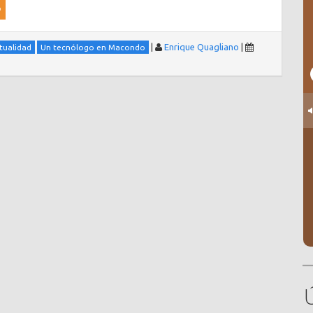
|
Enrique Quagliano
|
ctualidad
Un tecnólogo en Macondo