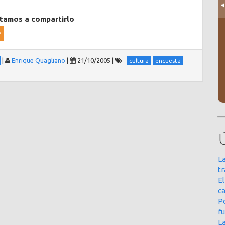
itamos a compartirlo
|
Enrique Quagliano
|
21/10/2005
|
cultura
encuesta
La
t
E
ca
Po
f
L