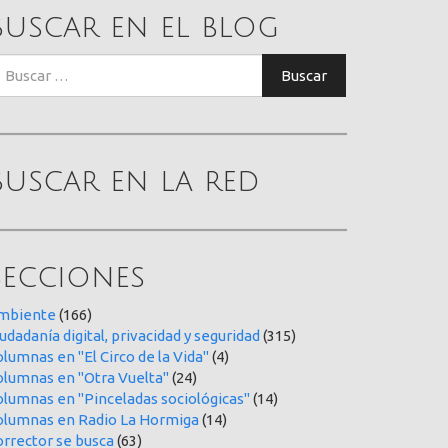
Buscar en el blog
uscar:
Buscar
Buscar en la red
Secciones
mbiente
(166)
udadanía digital, privacidad y seguridad
(315)
lumnas en "El Circo de la Vida"
(4)
olumnas en "Otra Vuelta"
(24)
olumnas en "Pinceladas sociológicas"
(14)
olumnas en Radio La Hormiga
(14)
orrector se busca
(63)