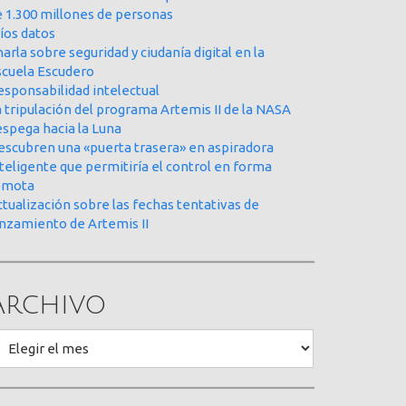
e 1.300 millones de personas
íos datos
arla sobre seguridad y ciudanía digital en la
scuela Escudero
esponsabilidad intelectual
 tripulación del programa Artemis II de la NASA
espega hacia la Luna
escubren una «puerta trasera» en aspiradora
teligente que permitiría el control en forma
emota
tualización sobre las fechas tentativas de
anzamiento de Artemis II
Archivo
rchivo