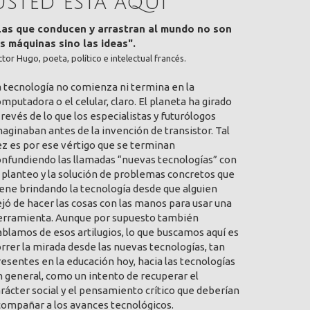
Usted está aquí
Las que conducen y arrastran al mundo no son
as máquinas sino las ideas".
ctor Hugo, poeta, político e intelectual francés.
a tecnología no comienza ni termina en la
mputadora o el celular, claro. El planeta ha girado
 revés de lo que los especialistas y futurólogos
aginaban antes de la invención de transistor. Tal
ez es por ese vértigo que se terminan
onfundiendo las llamadas “nuevas tecnologías” con
 planteo y la solución de problemas concretos que
ene brindando la tecnología desde que alguien
jó de hacer las cosas con las manos para usar una
erramienta. Aunque por supuesto también
blamos de esos artilugios, lo que buscamos aquí es
rrer la mirada desde las nuevas tecnologías, tan
esentes en la educación hoy, hacia las tecnologías
 general, como un intento de recuperar el
rácter social y el pensamiento crítico que deberían
compañar a los avances tecnológicos.