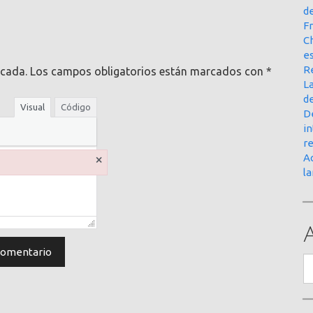
d
Fr
Ch
e
R
icada.
Los campos obligatorios están marcados con
*
La
d
Visual
Código
D
in
r
×
Ac
l
A