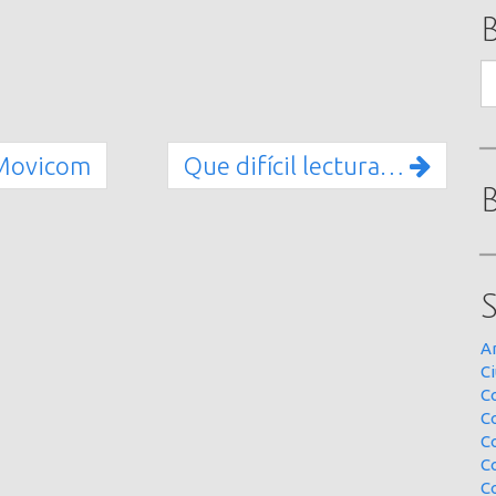
B
e Movicom
Que difícil lectura…
A
Ci
Co
C
C
C
C