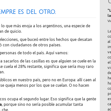
"
mpre es del otro.
l
Vi
lo que más enoja a los argentinos, una especie de
L
an de quicio.
co
 Selecciones, que buceó entre los hechos que desatan
al
ó con ciudadanos de otros países.
im
v
 personas de todo el país. Aquí vamos:
c
 sacarlos de las casillas es que alguien se cuele en la
el
e cuela el 28% restante, significa que sería muy raro
vi
an.
de
h
licos en nuestro país, pero no en Europa: allí caen al
ha
o se queja menos por los que se cuelan. O no hacen
co
pr
icos ocupa el segundo lugar. Eso significa que la gente
en
ca
a
, porque sino no sería posible acumular tanta
a
 che.