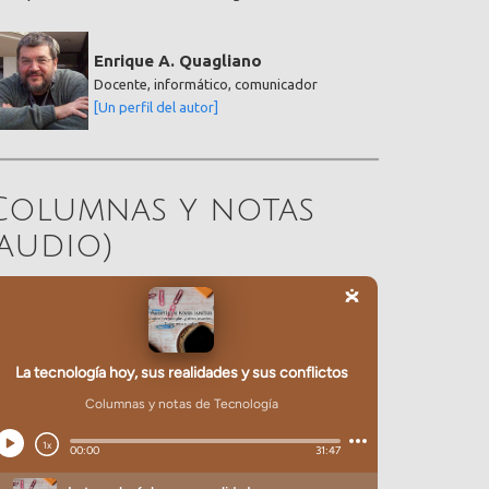
Enrique A. Quagliano
Docente, informático, comunicador
[Un perfil del autor]
Columnas y notas
(audio)