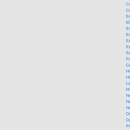
C
Cu
E
El
En
E
Es
E
Ex
F
G
H
H
L
M
N
N
No
O
O
P