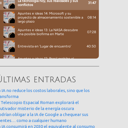
Últimas entradas
 IA no reduce los costos laborales, sino que los
ransforma
l Telescopio Espacial Roman explorará el
utivador misterio de la energía oscura
drían obligar a la IA de Google a chequear sus
uentes… como a cualquier humano
a IA consumirá en 2030 el equivalente al consumo