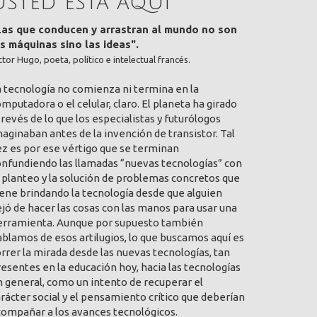
Usted está aquí
Las que conducen y arrastran al mundo no son
as máquinas sino las ideas".
ctor Hugo, poeta, político e intelectual francés.
a tecnología no comienza ni termina en la
mputadora o el celular, claro. El planeta ha girado
 revés de lo que los especialistas y futurólogos
aginaban antes de la invención de transistor. Tal
ez es por ese vértigo que se terminan
onfundiendo las llamadas “nuevas tecnologías” con
 planteo y la solución de problemas concretos que
ene brindando la tecnología desde que alguien
jó de hacer las cosas con las manos para usar una
erramienta. Aunque por supuesto también
blamos de esos artilugios, lo que buscamos aquí es
rrer la mirada desde las nuevas tecnologías, tan
esentes en la educación hoy, hacia las tecnologías
 general, como un intento de recuperar el
rácter social y el pensamiento crítico que deberían
compañar a los avances tecnológicos.