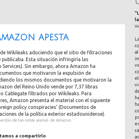
"
l
Vi
Amazon apesta
L
co
al
 Wikileaks aduciendo que el sitio de filtraciones
im
ublicaba. Esta situación infringiría las
v
Services). Sin embargo, ahora Amazon ha
c
cumentos que motivaron la expulsión de
el
endiendo los mismos documentos que motivaron la
vi
mazon del Reino Unido vende por 7,37 libras
de
 Cablegate filtrados por Wikileaks. Para
h
res, Amazon presenta el material con el siguiente
ha
oreign policy conspiracies’ (Documentos de
co
aciones de la política exterior estadounidense).
pr
 perdón de tan noble animal- de Amazon.
en
ca
itamos a compartirlo
a