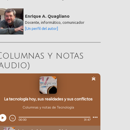
Enrique A. Quagliano
Docente, informático, comunicador
[Un perfil del autor]
Columnas y notas
(audio)