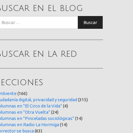
Buscar en el blog
uscar:
Buscar
Buscar en la red
Secciones
mbiente
(166)
udadanía digital, privacidad y seguridad
(315)
lumnas en "El Circo de la Vida"
(4)
olumnas en "Otra Vuelta"
(24)
olumnas en "Pinceladas sociológicas"
(14)
olumnas en Radio La Hormiga
(14)
orrector se busca
(63)