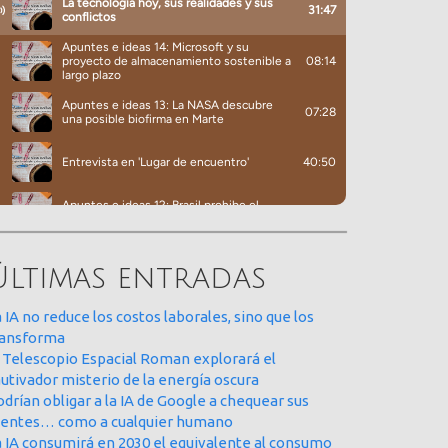
Últimas entradas
 IA no reduce los costos laborales, sino que los
ransforma
l Telescopio Espacial Roman explorará el
utivador misterio de la energía oscura
drían obligar a la IA de Google a chequear sus
uentes… como a cualquier humano
a IA consumirá en 2030 el equivalente al consumo