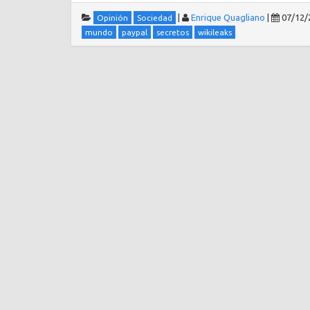
|
Enrique Quagliano
|
07/12/
Opinión
Sociedad
mundo
paypal
secretos
wikileaks