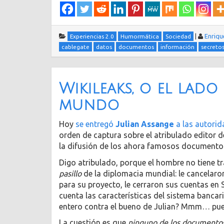
|
Enriqu
Experiencias 2.0
Humormática
Sociedad
cablegate
datos
documentos
información
secreto
Wikileaks, o el lado
mundo
Hoy
se entregó
Julian Assange
a las autorid
orden de captura sobre el atribulado editor 
la difusión de los ahora famosos documento
Digo atribulado, porque el hombre no tiene t
pasillo
de la diplomacia mundial: le cancelaro
para su proyecto, le cerraron sus cuentas en Su
cuenta las características del sistema bancari
entero contra el bueno de Julian? Mmm… pue
La cuestión es que
ninguno de los documentos 