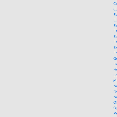
C
Cu
E
El
En
E
Es
E
Ex
F
G
H
H
L
M
N
N
No
O
O
P