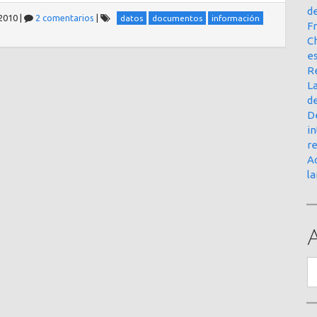
d
2010
|
2 comentarios
|
datos
documentos
información
Fr
Ch
e
R
La
d
D
in
r
Ac
l
A