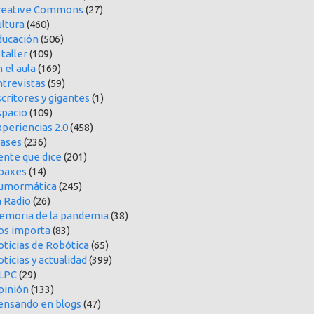
reative Commons
(27)
ltura
(460)
ducación
(506)
 taller
(109)
 el aula
(169)
ntrevistas
(59)
critores y gigantes
(1)
spacio
(109)
periencias 2.0
(458)
rases
(236)
ente que dice
(201)
oaxes
(14)
umormática
(245)
a Radio
(26)
emoria de la pandemia
(38)
os importa
(83)
oticias de Robótica
(65)
ticias y actualidad
(399)
LPC
(29)
pinión
(133)
ensando en blogs
(47)