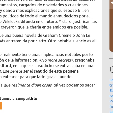
documentos, cargados de obviedades y cuestiones
y dando más explicaciones que su esposo Bill en
os políticos de todo el mundo enmudecidos por el
ikileaks difunda en el futuro. Y claro, justifican las
 creyeron que la charla entre amigos era posible.
que una buena novela de Graham Greene o John Le
 entretenida por cierto. Otro notable silencio es el
ue realmente tiene unas implicancias notables por lo
ón de la información.
«No more secrets»
, pregonaba
Redford, en la que el susodicho se enfrascaba en una
r. Ese
parece
ser el sentido de esta pequeña
a entender para que lado gira el mundo.
La
os
que realmente digan cosas
, tal vez podamos sacar
t
E
ca
itamos a compartirlo
Po
f
L