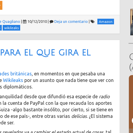
e Quagliano
|
10/12/2010
|
Deja un comentario
|
Amazon
s
wikileaks
 para el que gira el
ades británicas
, en momentos en que pesaba una
de
Wikileaks
por un asunto que nada tiene que ver con
s diplomáticos.
ranquilidad desde que difundió esa especie de
radio
n la cuenta de PayPal con la que recauda los aportes
iza -algo bastante insólito, por cierto, si se tiene en
o de ese país-, entre otras varias
delicias
. ¿El sistema
de ser.
revelados va a cambiar el estado actual de cosas
, tal