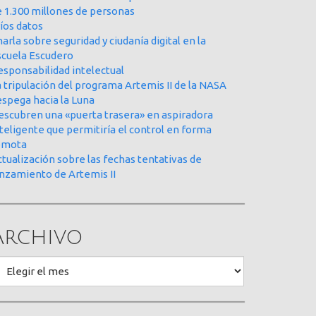
e 1.300 millones de personas
íos datos
arla sobre seguridad y ciudanía digital en la
scuela Escudero
esponsabilidad intelectual
 tripulación del programa Artemis II de la NASA
espega hacia la Luna
escubren una «puerta trasera» en aspiradora
teligente que permitiría el control en forma
emota
tualización sobre las fechas tentativas de
anzamiento de Artemis II
Archivo
rchivo