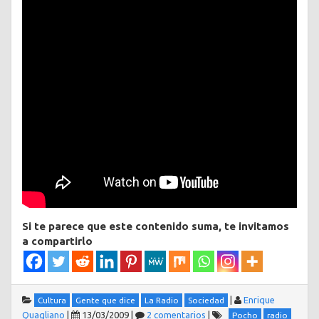
Si te parece que este contenido suma, te invitamos
a compartirlo
|
Enrique
Cultura
Gente que dice
La Radio
Sociedad
Quagliano
|
13/03/2009
|
2 comentarios
|
Pocho
radio