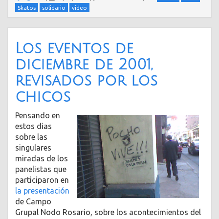
Skatos
solidario
video
Los eventos de
diciembre de 2001,
revisados por los
chicos
Pensando en
estos dias
sobre las
singulares
miradas de los
panelistas que
participaron en
la presentación
de Campo
Grupal Nodo Rosario, sobre los acontecimientos del