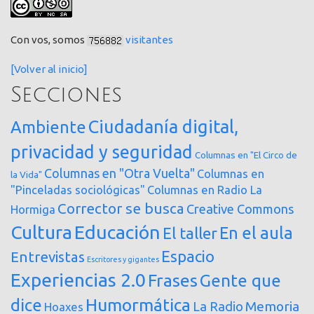
Con vos, somos
visitantes
[Volver al inicio]
Secciones
Ciudadanía digital,
Ambiente
privacidad y seguridad
Columnas en "El Circo de
Columnas en "Otra Vuelta"
Columnas en
la Vida"
"Pinceladas sociológicas"
Columnas en Radio La
Corrector se busca
Creative Commons
Hormiga
Cultura
Educación
En el aula
El taller
Espacio
Entrevistas
Escritores y gigantes
Experiencias 2.0
Frases
Gente que
dice
Humormática
Memoria
La Radio
Hoaxes