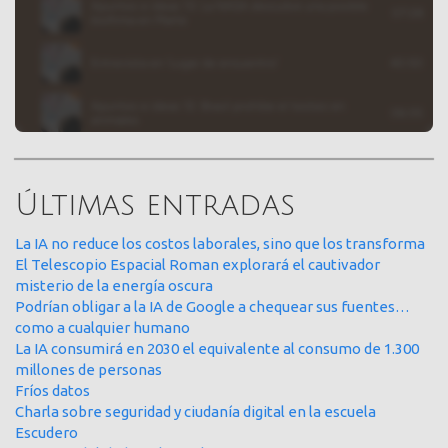
Últimas entradas
La IA no reduce los costos laborales, sino que los transforma
El Telescopio Espacial Roman explorará el cautivador
misterio de la energía oscura
Podrían obligar a la IA de Google a chequear sus fuentes…
como a cualquier humano
La IA consumirá en 2030 el equivalente al consumo de 1.300
millones de personas
Fríos datos
Charla sobre seguridad y ciudanía digital en la escuela
Escudero