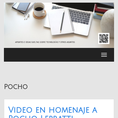
Saltar
al
contenido
Cambia
navega
Pocho
Video en homenaje a