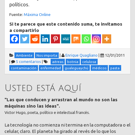
políticos.
Fuente:
Máxima Online
Si te parece que este contenido suma, te invitamos
a compartirlo
|
Enrique Quagliano
|
12/01/2011
Ambiente
Nos importa
|
5 comentarios
|
aéreas
botnia
celulosa
contaminación
enfermedad
gualeguaychú
médicos
pasta
Usted está aquí
"Las que conducen y arrastran al mundo no son las
máquinas sino las ideas".
Victor Hugo, poeta, político e intelectual francés.
La tecnología no comienza ni termina en la computadora o el
celular, claro. El planeta ha girado al revés de lo que los