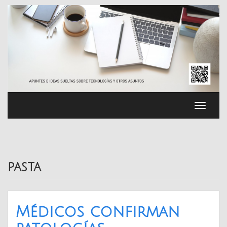
Saltar
al
contenido
Cambia
navega
pasta
Médicos confirman