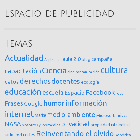
Espacio de publicidad
Temas
Actualidad
aula 2.0
campaña
blog
arte
Apple
cultura
Ciencia
capacitación
cine
contaminación
derechos
docentes
datos
ecología
educación
Facebook
escuela
Espacio
foto
información
humor
Frases
Google
internet
medio-ambiente
Marte
Microsoft
música
NASA
privacidad
propiedad intelectual
Nosotros y los medios
Reinventando el olvido
redes
radio
red
Robótica