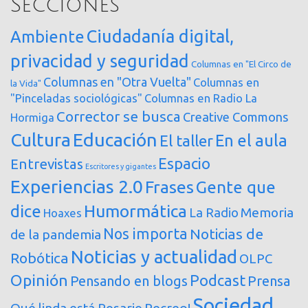
Secciones
Ciudadanía digital,
Ambiente
privacidad y seguridad
Columnas en "El Circo de
Columnas en "Otra Vuelta"
Columnas en
la Vida"
"Pinceladas sociológicas"
Columnas en Radio La
Corrector se busca
Creative Commons
Hormiga
Cultura
Educación
En el aula
El taller
Espacio
Entrevistas
Escritores y gigantes
Experiencias 2.0
Frases
Gente que
dice
Humormática
Memoria
La Radio
Hoaxes
Nos importa
Noticias de
de la pandemia
Noticias y actualidad
Robótica
OLPC
Opinión
Podcast
Pensando en blogs
Prensa
Sociedad
Qué linda está Rosario
Recreo!