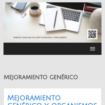
Saltar
al
contenido
Cambia
navega
Mejoramiento genérico
Mejoramiento