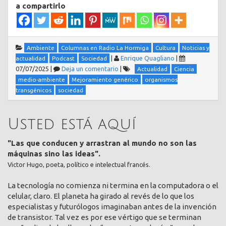
a compartirlo
Ambiente
Columnas en Radio La Hormiga
Cultura
Noticias y
|
Enrique Quagliano
|
actualidad
Podcast
Sociedad
07/07/2025
|
Deja un comentario
|
Actualidad
Ciencia
medio-ambiente
Mejoramiento genérico
organismos
transgénicos
sociedad
Usted está aquí
"Las que conducen y arrastran al mundo no son las
máquinas sino las ideas".
Victor Hugo, poeta, político e intelectual francés.
La tecnología no comienza ni termina en la computadora o el
celular, claro. El planeta ha girado al revés de lo que los
especialistas y futurólogos imaginaban antes de la invención
de transistor. Tal vez es por ese vértigo que se terminan