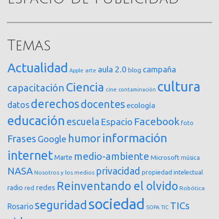
Temas
Actualidad
aula 2.0
campaña
blog
arte
Apple
cultura
Ciencia
capacitación
cine
contaminación
derechos
docentes
datos
ecología
educación
Facebook
escuela
Espacio
foto
información
humor
Frases
Google
internet
medio-ambiente
Marte
Microsoft
música
NASA
privacidad
propiedad intelectual
Nosotros y los medios
Reinventando el olvido
redes
radio
red
Robótica
sociedad
seguridad
TICs
Rosario
SOPA
TIC