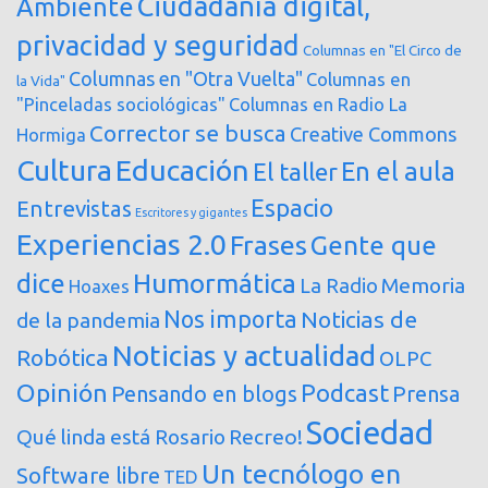
Ciudadanía digital,
Ambiente
privacidad y seguridad
Columnas en "El Circo de
Columnas en "Otra Vuelta"
Columnas en
la Vida"
"Pinceladas sociológicas"
Columnas en Radio La
Corrector se busca
Creative Commons
Hormiga
Cultura
Educación
En el aula
El taller
Espacio
Entrevistas
Escritores y gigantes
Experiencias 2.0
Frases
Gente que
dice
Humormática
Memoria
La Radio
Hoaxes
Nos importa
Noticias de
de la pandemia
Noticias y actualidad
Robótica
OLPC
Opinión
Podcast
Pensando en blogs
Prensa
Sociedad
Qué linda está Rosario
Recreo!
Un tecnólogo en
Software libre
TED