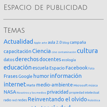
Espacio de publicidad
Temas
Actualidad
aula 2.0
campaña
blog
arte
Apple
cultura
Ciencia
capacitación
cine
contaminación
derechos
docentes
datos
ecología
educación
Facebook
escuela
Espacio
foto
información
humor
Frases
Google
internet
medio-ambiente
Marte
Microsoft
música
NASA
privacidad
propiedad intelectual
Nosotros y los medios
Reinventando el olvido
redes
radio
red
Robótica