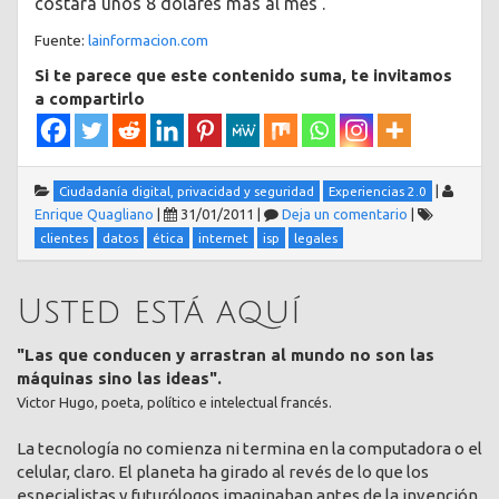
costará unos 8 dólares más al mes’.
Fuente:
lainformacion.com
Si te parece que este contenido suma, te invitamos
a compartirlo
|
Ciudadanía digital, privacidad y seguridad
Experiencias 2.0
Enrique Quagliano
|
31/01/2011
|
Deja un comentario
|
clientes
datos
ética
internet
isp
legales
Usted está aquí
"Las que conducen y arrastran al mundo no son las
máquinas sino las ideas".
Victor Hugo, poeta, político e intelectual francés.
La tecnología no comienza ni termina en la computadora o el
celular, claro. El planeta ha girado al revés de lo que los
especialistas y futurólogos imaginaban antes de la invención