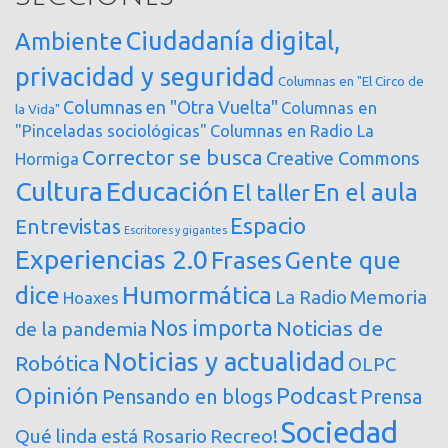
Ciudadanía digital,
Ambiente
privacidad y seguridad
Columnas en "El Circo de
Columnas en "Otra Vuelta"
Columnas en
la Vida"
"Pinceladas sociológicas"
Columnas en Radio La
Corrector se busca
Creative Commons
Hormiga
Cultura
Educación
En el aula
El taller
Espacio
Entrevistas
Escritores y gigantes
Experiencias 2.0
Frases
Gente que
dice
Humormática
Memoria
La Radio
Hoaxes
Nos importa
Noticias de
de la pandemia
Noticias y actualidad
Robótica
OLPC
Opinión
Podcast
Pensando en blogs
Prensa
Sociedad
Qué linda está Rosario
Recreo!