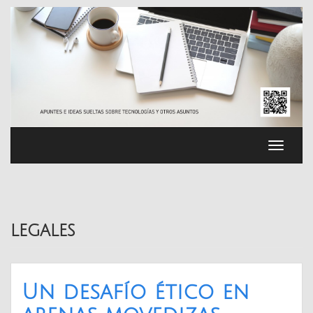
Saltar
al
contenido
Cambia
navega
legales
Un desafío ético en