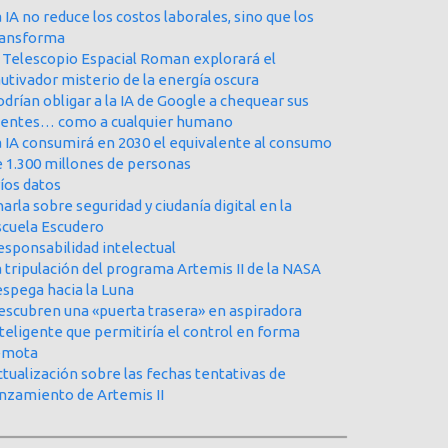
 IA no reduce los costos laborales, sino que los
ransforma
l Telescopio Espacial Roman explorará el
utivador misterio de la energía oscura
drían obligar a la IA de Google a chequear sus
uentes… como a cualquier humano
a IA consumirá en 2030 el equivalente al consumo
e 1.300 millones de personas
íos datos
arla sobre seguridad y ciudanía digital en la
scuela Escudero
esponsabilidad intelectual
 tripulación del programa Artemis II de la NASA
espega hacia la Luna
escubren una «puerta trasera» en aspiradora
teligente que permitiría el control en forma
emota
tualización sobre las fechas tentativas de
anzamiento de Artemis II