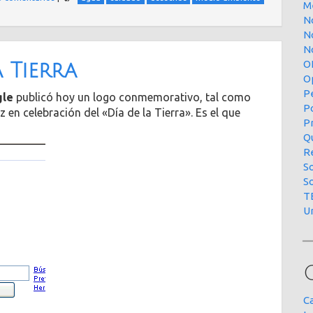
M
N
N
No
O
a Tierra
O
P
gle
publicó hoy un logo conmemorativo, tal como
P
en celebración del «Día de la Tierra». Es el que
P
Qu
R
S
S
T
U
C