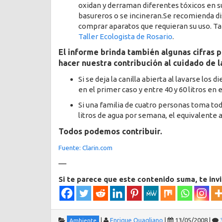
oxidan y derraman diferentes tóxicos en s
basureros o se incineran.Se recomienda di
comprar aparatos que requieran su uso. T
Taller Ecologista de Rosario
.
El informe brinda también algunas cifras p
hacer nuestra contribución al cuidado de l
Si se deja la canilla abierta al lavarse los d
en el primer caso y entre 40 y 60 litros en 
Si una familia de cuatro personas toma tod
litros de agua por semana, el equivalente a
Todos podemos contribuir.
Fuente: Clarin.com
—
Si te parece que este contenido suma, te inv
|
Enrique Quagliano
|
13/05/2008
|
Ambiente