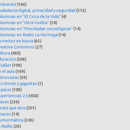
mbiente
(166)
udadanía digital, privacidad y seguridad
(315)
lumnas en "El Circo de la Vida"
(4)
olumnas en "Otra Vuelta"
(24)
olumnas en "Pinceladas sociológicas"
(14)
olumnas en Radio La Hormiga
(14)
orrector se busca
(63)
reative Commons
(27)
ltura
(460)
ducación
(506)
 taller
(109)
 el aula
(169)
ntrevistas
(59)
critores y gigantes
(1)
spacio
(109)
periencias 2.0
(458)
rases
(236)
ente que dice
(201)
oaxes
(14)
umormática
(245)
a Radio
(26)