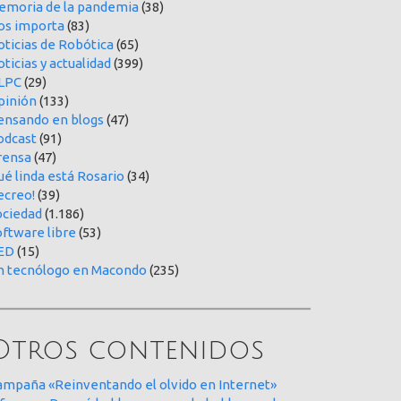
emoria de la pandemia
(38)
os importa
(83)
oticias de Robótica
(65)
ticias y actualidad
(399)
LPC
(29)
pinión
(133)
ensando en blogs
(47)
odcast
(91)
rensa
(47)
é linda está Rosario
(34)
ecreo!
(39)
ociedad
(1.186)
oftware libre
(53)
ED
(15)
n tecnólogo en Macondo
(235)
Otros contenidos
ampaña «Reinventando el olvido en Internet»