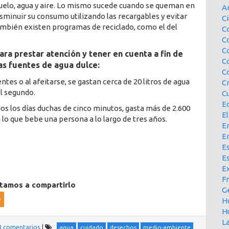
uelo, agua y aire. Lo mismo sucede cuando se queman en
A
sminuir su consumo utilizando las recargables y evitar
Ci
ambién existen programas de reciclado, como el del
Co
C
C
ara prestar atención y tener en cuenta a fin de
C
as fuentes de agua dulce:
C
ientes o al afeitarse, se gastan cerca de 20 litros de agua
C
el segundo.
Cu
E
os los días duchas de cinco minutos, gasta más de 2.600
El
 lo que bebe una persona a lo largo de tres años.
En
E
Es
E
Ex
F
itamos a compartirlo
G
H
H
L
3 comentarios
|
agua
cuidado
desechos
medio-ambiente