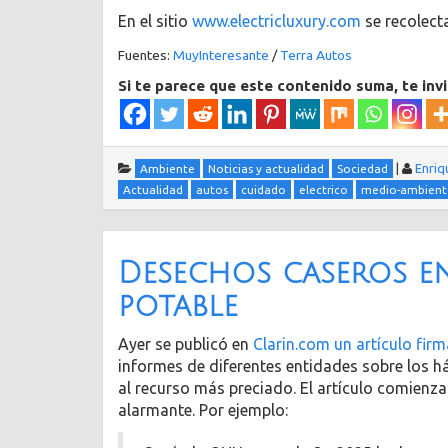
En el sitio
www.electricluxury.com
se recolect
Fuentes:
MuyInteresante
/
Terra Autos
Si te parece que este contenido suma, te inv
|
Enriq
Ambiente
Noticias y actualidad
Sociedad
Actualidad
autos
cuidado
electrico
medio-ambient
Desechos caseros e
potable
Ayer se publicó en
Clarin.com un artículo fir
informes de diferentes entidades sobre los 
al recurso más preciado. El artículo comienz
alarmante. Por ejemplo: