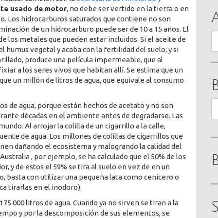
ite usado de motor
, no debe ser vertido en la tierra o en
uto. Los hidrocarburos saturados que contiene no son
minación de un hidrocarburo puede ser de 10 a 15 años. El
A
 los metales que pueden estar incluidos. Si el aceite de
l humus vegetal y acaba con la fertilidad del suelo; y si
arillado, produce una película impermeable, que al
iar a los seres vivos que habitan allí. Se estima que un
ue un millón de litros de agua, que equivale al consumo
B
ros de agua, porque están hechos de acetato y no son
rante décadas en el ambiente antes de degradarse. Las
ndo. Al arrojar la colilla de un cigarrillo a la calle,
uente de agua. Los millones de colillas de cigarrillos que
nen dañando el ecosistema y malogrando la calidad del
Australia , por ejemplo, se ha calculado que el 50% de los
r, y de estos el 59% se tira al suelo en vez de en un
lo, basta con utilizar una pequeña lata como cenicero o
ca tirarlas en el inodoro).
5.000 litros de agua. Cuando ya no sirven se tiran a la
 tiempo y por la descomposición de sus elementos, se