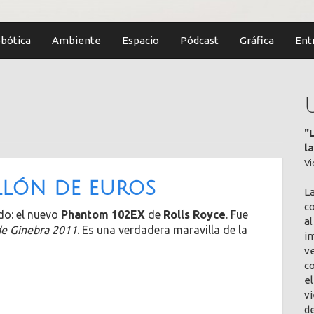
bótica
Ambiente
Espacio
Pódcast
Gráfica
Ent
"
l
Vi
llón de euros
L
co
do: el nuevo
Phantom 102EX
de
Rolls Royce
. Fue
al
de Ginebra 2011
. Es una verdadera maravilla de la
im
v
c
el
vi
de