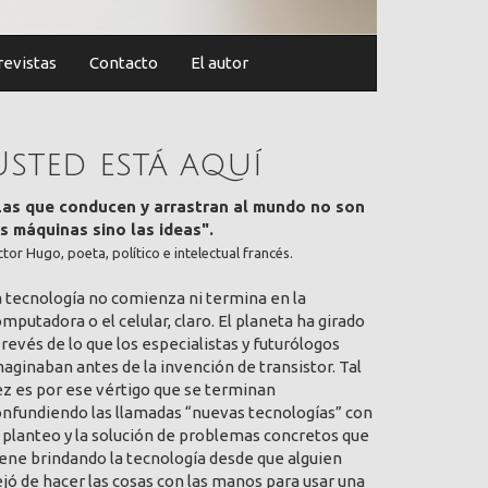
revistas
Contacto
El autor
Usted está aquí
Las que conducen y arrastran al mundo no son
as máquinas sino las ideas".
ctor Hugo, poeta, político e intelectual francés.
a tecnología no comienza ni termina en la
mputadora o el celular, claro. El planeta ha girado
 revés de lo que los especialistas y futurólogos
aginaban antes de la invención de transistor. Tal
ez es por ese vértigo que se terminan
onfundiendo las llamadas “nuevas tecnologías” con
 planteo y la solución de problemas concretos que
ene brindando la tecnología desde que alguien
jó de hacer las cosas con las manos para usar una