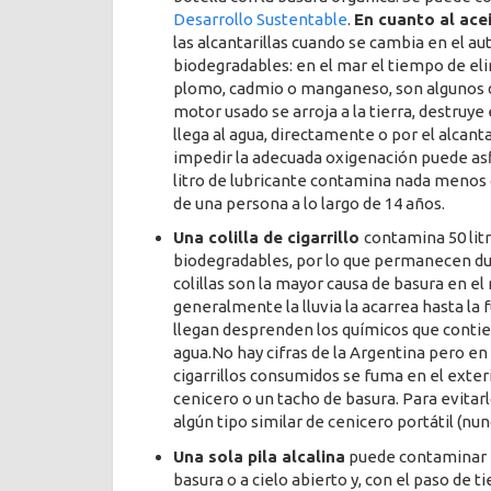
Desarrollo Sustentable
.
En cuanto al ace
las alcantarillas cuando se cambia en el a
biodegradables: en el mar el tiempo de eli
plomo, cadmio o manganeso, son algunos de
motor usado se arroja a la tierra, destruye e
llega al agua, directamente o por el alcant
impedir la adecuada oxigenación puede asfix
litro de lubricante contamina nada menos q
de una persona a lo largo de 14 años.
Una colilla de cigarrillo
contamina 50 lit
biodegradables, por lo que permanecen du
colillas son la mayor causa de basura en el mu
generalmente la lluvia la acarrea hasta la f
llegan desprenden los químicos que contie
agua.No hay cifras de la Argentina pero en 
cigarrillos consumidos se fuma en el exterio
cenicero o un tacho de basura. Para evitar
algún tipo similar de cenicero portátil (nun
Una sola pila alcalina
puede contaminar 17
basura o a cielo abierto y, con el paso de