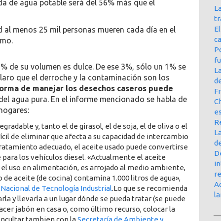
da de agua potable será del 56% más que el
La
t
E
d al menos 25 mil personas mueren cada día en el
ca
umo.
Po
f
3% de su volumen es dulce. De ese 3%, sólo un 1% se
L
claro que el derroche y la contaminación son los
d
forma de manejar los desechos caseros puede
Fr
del agua pura. En el informe mencionado se habla de
Ch
hogares:
e
R
gradable y, tanto el de girasol, el de soja, el de oliva o el
La
fícil de eliminar que afecta a su capacidad de intercambio
d
 tratamiento adecuado, el aceite usado puede convertirse
D
 para los vehículos diesel. «Actualmente el aceite
in
el uso en alimentación, es arrojado al medio ambiente,
r
 de aceite (de cocina) contamina 1.000 litros de agua»,
Ac
 Nacional de Tecnología Industrial
.Lo que se recomienda
l
arla y llevarla a un lugar dónde se pueda tratar (se puede
hacer jabón en casa o, como último recurso, colocar la
oncultar tambien con la
Secretaría de Ambiente y