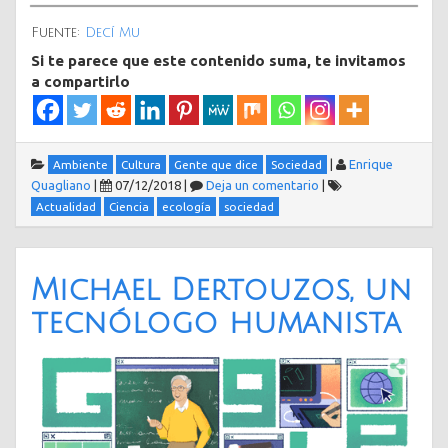
Fuente:
Decí Mu
Si te parece que este contenido suma, te invitamos
a compartirlo
|
Enrique
Ambiente
Cultura
Gente que dice
Sociedad
Quagliano
|
07/12/2018
|
Deja un comentario
|
Actualidad
Ciencia
ecología
sociedad
Michael Dertouzos, un
tecnólogo humanista