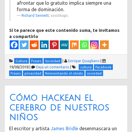
afrontar que lo gratuito implica siempre una
forma de dominación.
Richard Sennett
, sociólogo.
Si te parece que este contenido suma, te invitamos
a compartirlo
|
Enrique Quagliano
|
Cultura
Frases
Sociedad
19/08/2018
|
Deja un comentario
|
cultura
Facebook
Frases
privacidad
Reinventando el olvido
sociedad
Cómo hackean el
cerebro de nuestros
niños
El escritor y artista
James Bridle
desenmascara un