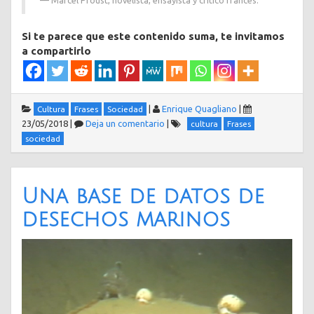
Marcel Proust, novelista, ensayista y crítico francés.
Si te parece que este contenido suma, te invitamos
a compartirlo
|
Enrique Quagliano
|
Cultura
Frases
Sociedad
23/05/2018
|
Deja un comentario
|
cultura
Frases
sociedad
Una base de datos de
desechos marinos