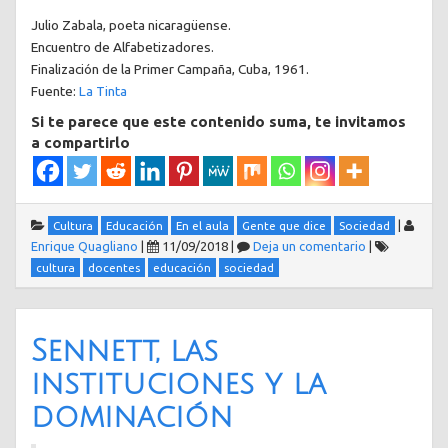
Julio Zabala, poeta nicaragüense.
Encuentro de Alfabetizadores.
Finalización de la Primer Campaña, Cuba, 1961.
Fuente:
La Tinta
Si te parece que este contenido suma, te invitamos
a compartirlo
|
Cultura
Educación
En el aula
Gente que dice
Sociedad
Enrique Quagliano
|
11/09/2018
|
Deja un comentario
|
cultura
docentes
educación
sociedad
Sennett, las
instituciones y la
dominación