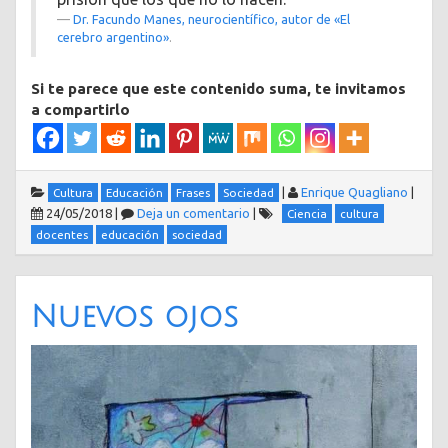
Dr. Facundo Manes, neurocientífico, autor de «El
cerebro argentino»
.
Si te parece que este contenido suma, te invitamos
a compartirlo
|
Enrique Quagliano
|
Cultura
Educación
Frases
Sociedad
24/05/2018
|
Deja un comentario
|
Ciencia
cultura
docentes
educación
sociedad
Nuevos ojos