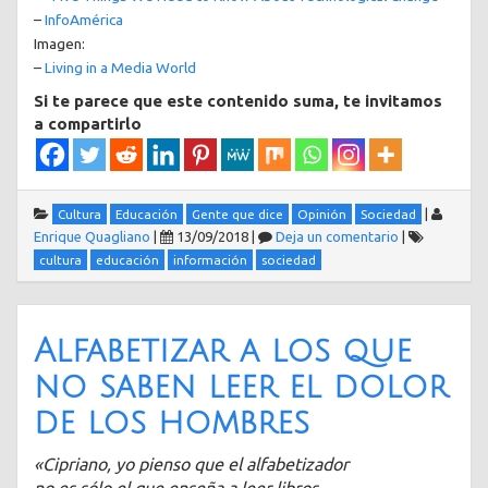
–
InfoAmérica
Imagen:
–
Living in a Media World
Si te parece que este contenido suma, te invitamos
a compartirlo
|
Cultura
Educación
Gente que dice
Opinión
Sociedad
Enrique Quagliano
|
13/09/2018
|
Deja un comentario
|
cultura
educación
información
sociedad
Alfabetizar a los que
no saben leer el dolor
de los hombres
«Cipriano, yo pienso que el alfabetizador