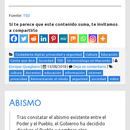
Fuente:
TED
Si te parece que este contenido suma, te invitamos
a compartirlo
Ciudadanía digital, privacidad y seguridad
Cultura
Educación
|
Gente que dice
Sociedad
TED
Un tecnólogo en Macondo
Enrique Quagliano
|
13/08/2018
|
Deja un comentario
|
cultura
docentes
educación
información
internet
privacidad
Reinventando el olvido
seguridad
sociedad
video
Abismo
Tras constatar el abismo existente entre el
Poder y el Pueblo, el Gobierno ha decidido
disolver al Pueblo y nombrar otro.