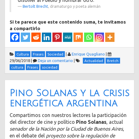
Bertolt Brecht
, dramaturgo y poeta alemán
Si te parece que este contenido suma, te invitamos
a compartirlo
|
Enrique Quagliano
|
Cultura
Frases
Sociedad
29/06/2018
|
Deja un comentario
|
Actualidad
Bretch
cultura
Frases
sociedad
Pino Solanas y la crisis
energética argentina
Compartimos con nuestros lectores la participación
del director de cine y político
Pino Solanas
, actual
senador de la Nación por la Ciudad de Buenos Aires
,
en el debate del
proyecto sobre la regulación de