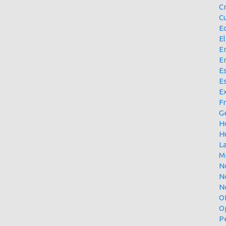
C
Cu
E
El
En
E
Es
E
Ex
F
G
H
H
L
M
N
N
No
O
O
P