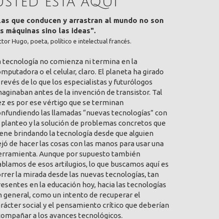
Usted está aquí
Las que conducen y arrastran al mundo no son
as máquinas sino las ideas".
ctor Hugo, poeta, político e intelectual francés.
a tecnología no comienza ni termina en la
mputadora o el celular, claro. El planeta ha girado
 revés de lo que los especialistas y futurólogos
aginaban antes de la invención de transistor. Tal
ez es por ese vértigo que se terminan
onfundiendo las llamadas “nuevas tecnologías” con
 planteo y la solución de problemas concretos que
ene brindando la tecnología desde que alguien
jó de hacer las cosas con las manos para usar una
erramienta. Aunque por supuesto también
blamos de esos artilugios, lo que buscamos aquí es
rrer la mirada desde las nuevas tecnologías, tan
esentes en la educación hoy, hacia las tecnologías
 general, como un intento de recuperar el
rácter social y el pensamiento crítico que deberían
compañar a los avances tecnológicos.