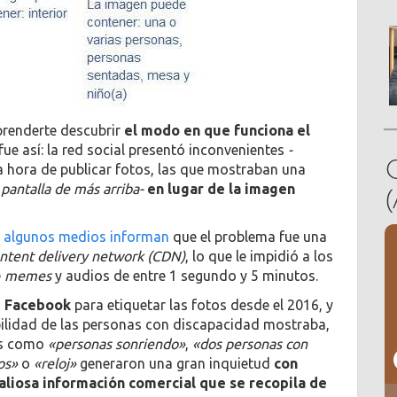
prenderte descubrir
el modo en que funciona el
 fue así: la red social presentó inconvenientes
-
la hora de publicar fotos, las que mostraban una
 pantalla de más arriba-
en lugar de la imagen
,
algunos medios informan
que el problema fue una
ntent delivery network (CDN)
, lo que le impidió a los
e
memes
y audios de entre 1 segundo y 5 minutos.
a
Facebook
para etiquetar las fotos desde el 2016, y
bilidad de las personas con discapacidad mostraba,
ses como
«personas sonriendo»
,
«dos personas con
os»
o
«reloj»
generaron una gran inquietud
con
aliosa información comercial que se recopila de