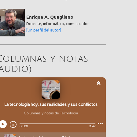
Enrique A. Quagliano
Docente, informático, comunicador
[Un perfil del autor]
Columnas y notas
(audio)