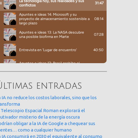
Últimas entradas
 IA no reduce los costos laborales, sino que los
ransforma
l Telescopio Espacial Roman explorará el
utivador misterio de la energía oscura
drían obligar a la IA de Google a chequear sus
uentes… como a cualquier humano
a IA consumirá en 2030 el equivalente al consumo