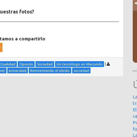
nuestras fotos?
itamos a compartirlo
|
actualidad
Opinión
Sociedad
Un tecnólogo en Macondo
net
privacidad
Reinventando el olvido
sociedad
La
t
E
ca
Po
f
L