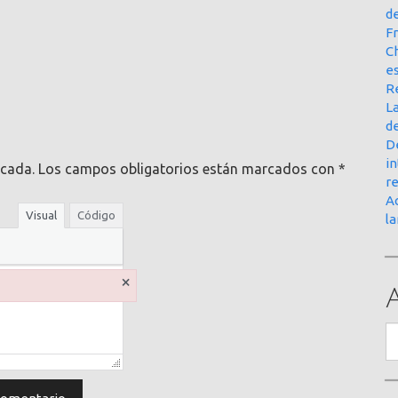
d
Fr
Ch
e
R
La
d
D
in
icada.
Los campos obligatorios están marcados con
*
r
Ac
Visual
Código
l
×
A