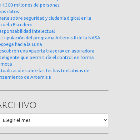
e 1.300 millones de personas
íos datos
arla sobre seguridad y ciudanía digital en la
scuela Escudero
esponsabilidad intelectual
 tripulación del programa Artemis II de la NASA
espega hacia la Luna
escubren una «puerta trasera» en aspiradora
teligente que permitiría el control en forma
emota
tualización sobre las fechas tentativas de
anzamiento de Artemis II
Archivo
rchivo