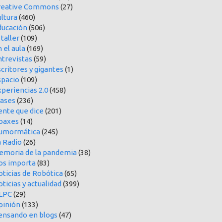
reative Commons
(27)
ltura
(460)
ducación
(506)
 taller
(109)
 el aula
(169)
ntrevistas
(59)
critores y gigantes
(1)
spacio
(109)
periencias 2.0
(458)
rases
(236)
ente que dice
(201)
oaxes
(14)
umormática
(245)
a Radio
(26)
emoria de la pandemia
(38)
os importa
(83)
oticias de Robótica
(65)
ticias y actualidad
(399)
LPC
(29)
pinión
(133)
ensando en blogs
(47)