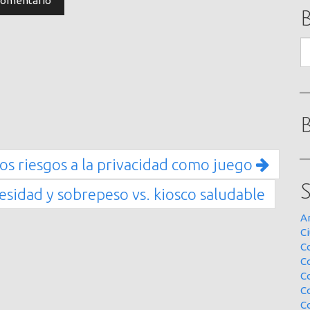
B
los riesgos a la privacidad como juego
idad y sobrepeso vs. kiosco saludable
A
Ci
Co
C
C
C
C