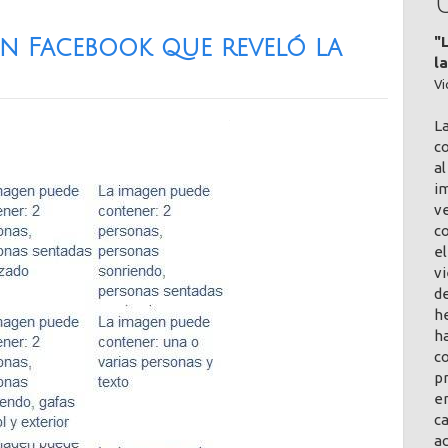
"
en Facebook que reveló la
l
Vi
L
co
al
im
v
c
el
vi
de
h
ha
co
pr
en
ca
a