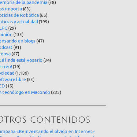
emoria de la pandemia
(38)
os importa
(83)
oticias de Robótica
(65)
ticias y actualidad
(399)
LPC
(29)
pinión
(133)
ensando en blogs
(47)
odcast
(91)
rensa
(47)
é linda está Rosario
(34)
ecreo!
(39)
ociedad
(1.186)
oftware libre
(53)
ED
(15)
n tecnólogo en Macondo
(235)
Otros contenidos
ampaña «Reinventando el olvido en Internet»