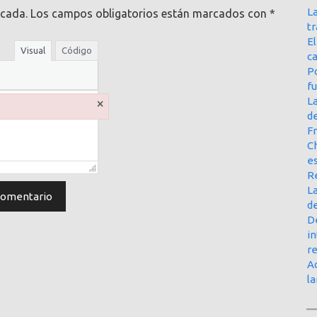
La
icada.
Los campos obligatorios están marcados con
*
t
E
Visual
Código
ca
Po
f
×
L
d
Fr
Ch
e
R
La
d
D
in
r
Ac
l