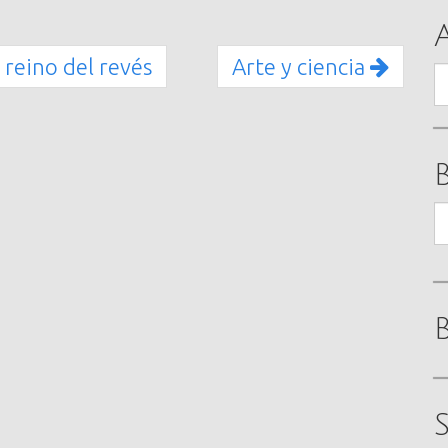
 reino del revés
Arte y ciencia
A
B