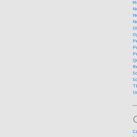
M
N
N
No
O
O
P
P
P
Qu
R
S
S
T
U
C