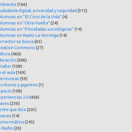
mbiente
(166)
udadanía digital, privacidad y seguridad
(315)
lumnas en "El Circo de la Vida"
(4)
olumnas en "Otra Vuelta"
(24)
olumnas en "Pinceladas sociológicas"
(14)
olumnas en Radio La Hormiga
(14)
orrector se busca
(63)
reative Commons
(27)
ltura
(460)
ducación
(506)
 taller
(109)
 el aula
(169)
ntrevistas
(59)
critores y gigantes
(1)
spacio
(109)
periencias 2.0
(458)
rases
(236)
ente que dice
(201)
oaxes
(14)
umormática
(245)
a Radio
(26)