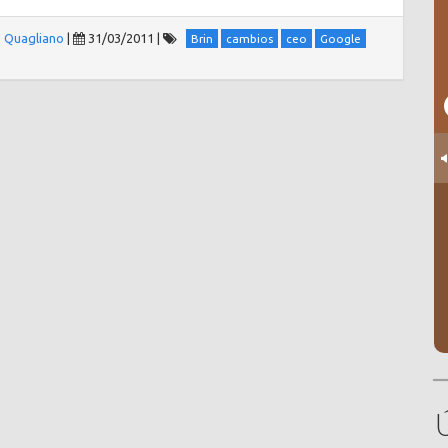
e Quagliano
|
31/03/2011
|
Brin
cambios
ceo
Google