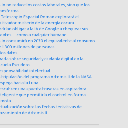
 IA no reduce los costos laborales, sino que los
ransforma
l Telescopio Espacial Roman explorará el
utivador misterio de la energía oscura
drían obligar a la IA de Google a chequear sus
uentes… como a cualquier humano
a IA consumirá en 2030 el equivalente al consumo
e 1.300 millones de personas
íos datos
arla sobre seguridad y ciudanía digital en la
scuela Escudero
esponsabilidad intelectual
 tripulación del programa Artemis II de la NASA
espega hacia la Luna
escubren una «puerta trasera» en aspiradora
teligente que permitiría el control en forma
emota
tualización sobre las fechas tentativas de
anzamiento de Artemis II