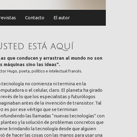
revistas
Contacto
El autor
Usted está aquí
Las que conducen y arrastran al mundo no son
as máquinas sino las ideas".
ctor Hugo, poeta, político e intelectual francés.
a tecnología no comienza ni termina en la
mputadora o el celular, claro. El planeta ha girado
 revés de lo que los especialistas y futurólogos
aginaban antes de la invención de transistor. Tal
ez es por ese vértigo que se terminan
onfundiendo las llamadas “nuevas tecnologías” con
 planteo y la solución de problemas concretos que
ene brindando la tecnología desde que alguien
jó de hacer las cosas con las manos para usar una