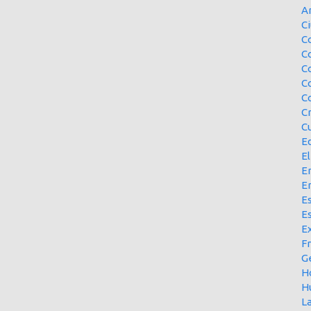
A
Ci
Co
C
C
C
C
C
Cu
E
El
En
E
Es
E
Ex
F
G
H
H
L