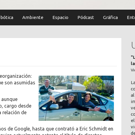
bótica
Ambiente
Espacio
Pódcast
Gráfica
Ent
"
l
Vi
eorganización:
L
ue son asumidas
co
al
, aunque
im
o, cargo desde
v
a relación de
c
el
vi
os de Google, hasta que contrató a Eric Schmidt en
de