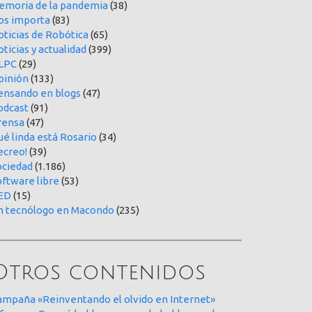
emoria de la pandemia
(38)
os importa
(83)
oticias de Robótica
(65)
ticias y actualidad
(399)
LPC
(29)
pinión
(133)
ensando en blogs
(47)
odcast
(91)
rensa
(47)
é linda está Rosario
(34)
ecreo!
(39)
ociedad
(1.186)
oftware libre
(53)
ED
(15)
n tecnólogo en Macondo
(235)
Otros contenidos
ampaña «Reinventando el olvido en Internet»