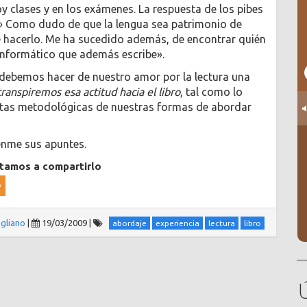
y clases y en los exámenes. La respuesta de los pibes
a!» Como dudo de que la lengua sea patrimonio de
de hacerlo. Me ha sucedido además, de encontrar quién
informático que además escribe».
debemos hacer de nuestro amor por la lectura una
anspiremos esa actitud hacia el libro
, tal como lo
istas metodológicas de nuestras formas de abordar
enme sus apuntes.
itamos a compartirlo
gliano
|
19/03/2009
|
abordaje
experiencia
lectura
libro