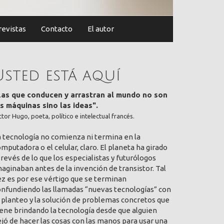
revistas
Contacto
El autor
Usted está aquí
Las que conducen y arrastran al mundo no son
as máquinas sino las ideas".
ctor Hugo, poeta, político e intelectual francés.
a tecnología no comienza ni termina en la
mputadora o el celular, claro. El planeta ha girado
 revés de lo que los especialistas y futurólogos
aginaban antes de la invención de transistor. Tal
ez es por ese vértigo que se terminan
onfundiendo las llamadas “nuevas tecnologías” con
 planteo y la solución de problemas concretos que
ene brindando la tecnología desde que alguien
jó de hacer las cosas con las manos para usar una