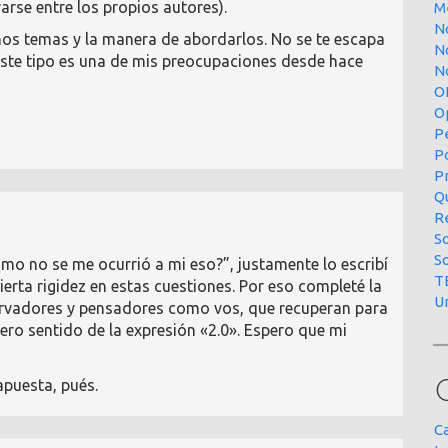
rse entre los propios autores).
M
N
 temas y la manera de abordarlos. No se te escapa
N
este tipo es una de mis preocupaciones desde hace
No
O
O
P
P
P
Qu
R
S
S
mo no se me ocurrió a mi eso?”, justamente lo escribí
T
rta rigidez en estas cuestiones. Por eso completé la
U
rvadores y pensadores como vos, que recuperan para
ero sentido de la expresión «2.0». Espero que mi
apuesta, pués.
C