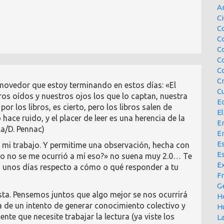
A
Ci
Co
C
C
C
C
C
nmovedor que estoy terminando en estos días: «El
Cu
ros oídos y nuestros ojos los que lo captan, nuestra
E
por los libros, es cierto, pero los libros salen de
El
ce ruido, y el placer de leer es una herencia de la
En
la/D. Pennac)
E
Es
 mi trabajo. Y permitime una observación, hecha con
E
mo no se me ocurrió a mí eso?» no suena muy 2.0… Te
Ex
ó unos días respecto a cómo o qué responder a tu
F
G
sta. Pensemos juntos que algo mejor se nos ocurrirá
H
ata de un intento de generar conocimiento colectivo y
H
te que necesite trabajar la lectura (ya viste los
L