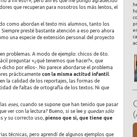
ió a mi eso?», pero ahí es que me pongo agradecido
h
dores que recuperan para nosotros los más lentos, el
ha
co
o como abordan el texto mis alumnos, tanto los
pr
en
Siempre presté bastante atención a eso pero ahora
ca
como una especie de extensión personal del proyecto
a
 en problemas. A modo de ejemplo: chicos de 6to.
ácil preguntar «¿qué tenemos que hacer?», que
o dicho por ellos-. No parece abordarse el problema
yores prácticamente
con la misma actitud infantil
.
en la calidad de los reportajes, las formas de
idad de faltas de ortografía de los textos. Ni que
 las
eses
, cuando se supone que han tenido que pasar
ue ver con la lectura? Bueno, si se lee y
quedan sólo
as y su correcto uso,
pienso que si, que tiene que
rias técnicas, pero aprendí de algunos ejemplos que