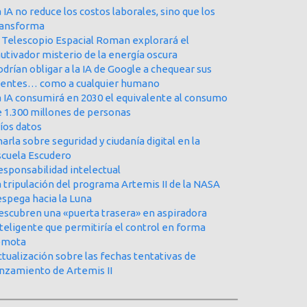
 IA no reduce los costos laborales, sino que los
ransforma
l Telescopio Espacial Roman explorará el
utivador misterio de la energía oscura
drían obligar a la IA de Google a chequear sus
uentes… como a cualquier humano
a IA consumirá en 2030 el equivalente al consumo
e 1.300 millones de personas
íos datos
arla sobre seguridad y ciudanía digital en la
scuela Escudero
esponsabilidad intelectual
 tripulación del programa Artemis II de la NASA
espega hacia la Luna
escubren una «puerta trasera» en aspiradora
teligente que permitiría el control en forma
emota
tualización sobre las fechas tentativas de
anzamiento de Artemis II