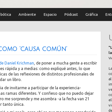
bótica
Ambiente
Espacio
Pódcast
Gráfica
Ent
"
 como ‘causa común’
l
Vi
 de Daniel Krichman
, de poner a mucha gente a escribir
L
 es rápida y a medias: como expliqué antes, lo que
co
cas de las reflexiones de distintos profesionales de
al
ar un libro.
im
a de invitarme a participar de la experiencia-
v
has ramas diferentes. Y confieso que no puedo dejar
c
tro me sorprende y me asombra -a la fecha van 21
el
r tanto única.
vi
de