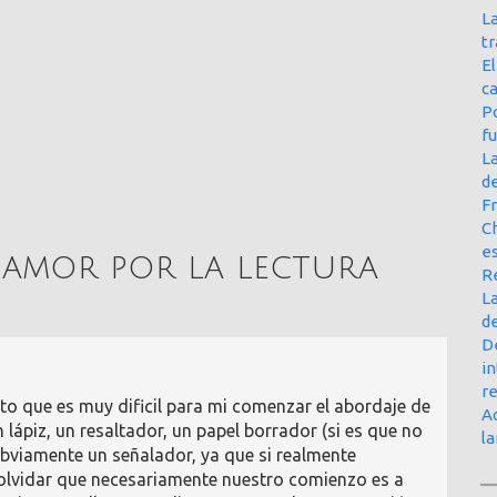
La
t
E
ca
Po
f
L
d
Fr
Ch
e
 amor por la lectura
R
La
d
D
in
r
to que es muy dificil para mi comenzar el abordaje de
Ac
lápiz, un resaltador, un papel borrador (si es que no
l
y obviamente un señalador, ya que si realmente
olvidar que necesariamente nuestro comienzo es a