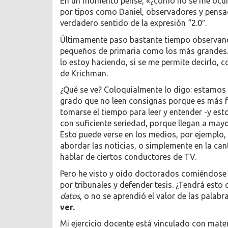
En un momento pensé, «¿cómo no se me ocurr
por tipos como Daniel, observadores y pensa
verdadero sentido de la expresión “2.0″.
Últimamente paso bastante tiempo observand
pequeños de primaria como los más grandes. 
lo estoy haciendo, si se me permite decirlo, 
de Krichman.
¿Qué se ve? Coloquialmente lo digo: estamos
grado que no leen consignas porque es más f
tomarse el tiempo para leer y entender -y est
con suficiente seriedad, porque llegan a ma
Esto puede verse en los medios, por ejemplo, 
abordar las noticias, o simplemente en la cant
hablar de ciertos conductores de TV.
Pero he visto y oído doctorados comiéndose
por tribunales y defender tesis. ¿Tendrá esto q
datos
, o no se aprendió el valor de las palabr
ver.
Mi ejercicio docente está vinculado con mate