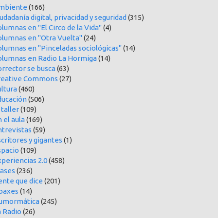
mbiente
(166)
udadanía digital, privacidad y seguridad
(315)
lumnas en "El Circo de la Vida"
(4)
olumnas en "Otra Vuelta"
(24)
olumnas en "Pinceladas sociológicas"
(14)
olumnas en Radio La Hormiga
(14)
orrector se busca
(63)
reative Commons
(27)
ltura
(460)
ducación
(506)
 taller
(109)
 el aula
(169)
ntrevistas
(59)
critores y gigantes
(1)
spacio
(109)
periencias 2.0
(458)
rases
(236)
ente que dice
(201)
oaxes
(14)
umormática
(245)
a Radio
(26)