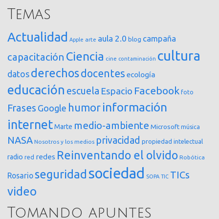
Temas
Actualidad
aula 2.0
campaña
blog
arte
Apple
cultura
Ciencia
capacitación
cine
contaminación
derechos
docentes
datos
ecología
educación
Facebook
escuela
Espacio
foto
información
humor
Frases
Google
internet
medio-ambiente
Marte
Microsoft
música
NASA
privacidad
propiedad intelectual
Nosotros y los medios
Reinventando el olvido
redes
radio
red
Robótica
sociedad
seguridad
TICs
Rosario
SOPA
TIC
video
Tomando apuntes