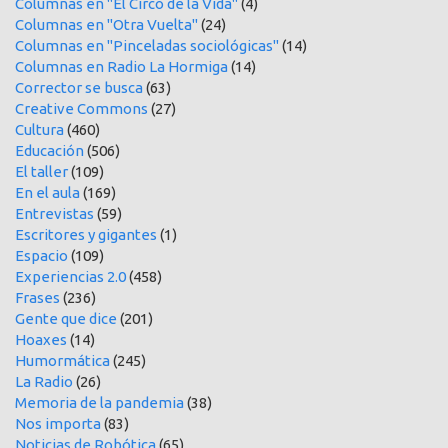
Columnas en "El Circo de la Vida"
(4)
Columnas en "Otra Vuelta"
(24)
Columnas en "Pinceladas sociológicas"
(14)
Columnas en Radio La Hormiga
(14)
Corrector se busca
(63)
Creative Commons
(27)
Cultura
(460)
Educación
(506)
El taller
(109)
En el aula
(169)
Entrevistas
(59)
Escritores y gigantes
(1)
Espacio
(109)
Experiencias 2.0
(458)
Frases
(236)
Gente que dice
(201)
Hoaxes
(14)
Humormática
(245)
La Radio
(26)
Memoria de la pandemia
(38)
Nos importa
(83)
Noticias de Robótica
(65)